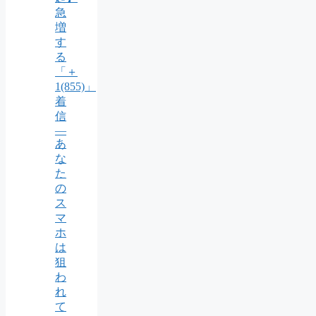
急
増
す
る
「＋
1(855)」
着
信
―
あ
な
た
の
ス
マ
ホ
は
狙
わ
れ
て