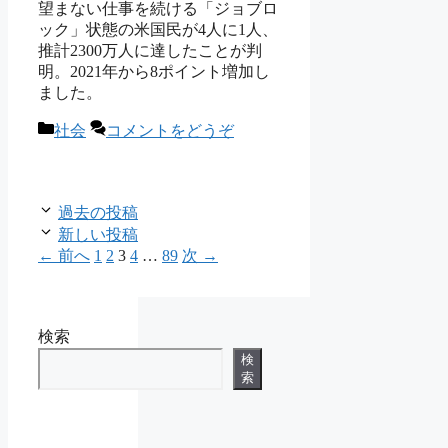
望まない仕事を続ける「ジョブロ
ック」状態の米国民が4人に1人、
推計2300万人に達したことが判
明。2021年から8ポイント増加し
ました。
カ
社会
コメントをどうぞ
テ
ゴ
リ
ー
過去の投稿
新しい投稿
ペ
ペ
ペ
ペ
ペ
←
前へ
1
2
3
4
…
89
次
→
ー
ー
ー
ー
ー
ジ
ジ
ジ
ジ
ジ
検索
検
索