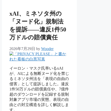
リ
ー
xAI、ミネソタ州の
「ヌード化」規制法
を提訴——違反1件50
万ドルの賠償責任
2026年7月29日
by
Wooder
イーロン・マスク氏率いるxAI
が、AIによる無断ヌード化を禁じ
るミネソタ州法を「表現の自由の
侵害」として提訴しました。違反
1件50万ドルの賠償責任や、7億件
超のダウンロードを記録する規制
対象アプリ市場の実態、表現の自
由との対立構造を詳しく解説しま
す。