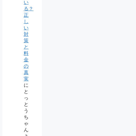
い
る？
正
し
い
対
策
と
料
金
の
真
実
に
と
っ
と
う
ち
ゃ
ん