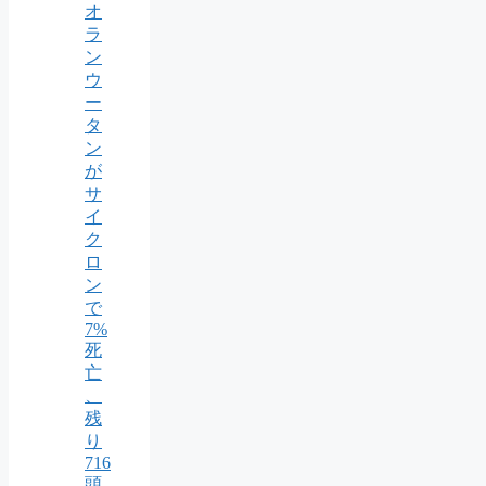
オ
ラ
ン
ウ
ー
タ
ン
が
サ
イ
ク
ロ
ン
で
7%
死
亡
、
残
り
716
頭