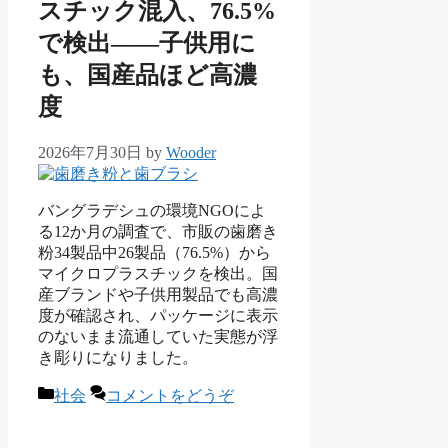
スチック混入、76.5%
で検出——子供用に
も、国産品ほど高濃
度
2026年7月30日
by
Wooder
バングラデシュの環境NGOによ
る12か月の調査で、市販の歯磨き
粉34製品中26製品（76.5%）から
マイクロプラスチックを検出。国
産ブランドや子供用製品でも高濃
度が確認され、パッケージに表示
のないまま流通していた実態が浮
き彫りになりました。
カ
社会
コメントをどうぞ
テ
ゴ