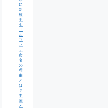
に
新
種
甲
虫
「
ル
フ
ィ
」
命
名
の
理
由
と
は
？
中
国
と