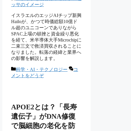
イスラエルのエッジAIチップ新興
Hailoが、かつて時価総額10億ド
ル超のユニコーンでありながら
SPAC上場の頓挫と資金繰り悪化
を経て、米半導体大手Microchipに
二束三文で救済買収されることに
なりました。転落の経緯と業界へ
の影響を解説します。
カ
科学・AI・テクノロジー
コ
テ
メントをどうぞ
ゴ
リ
ー
APOE2とは？「長寿
遺伝子」がDNA修復
で脳細胞の老化を防