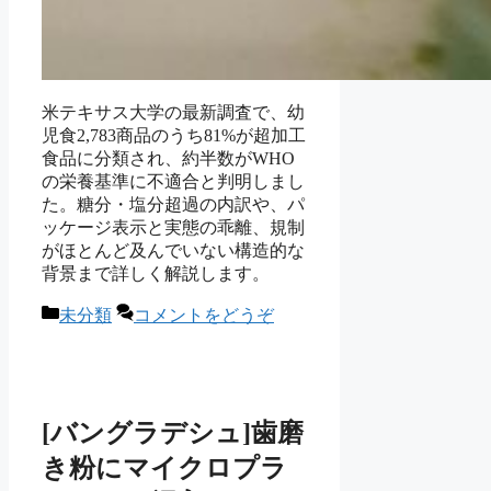
米テキサス大学の最新調査で、幼
児食2,783商品のうち81%が超加工
食品に分類され、約半数がWHO
の栄養基準に不適合と判明しまし
た。糖分・塩分超過の内訳や、パ
ッケージ表示と実態の乖離、規制
がほとんど及んでいない構造的な
背景まで詳しく解説します。
カ
未分類
コメントをどうぞ
テ
ゴ
リ
ー
[バングラデシュ]歯磨
き粉にマイクロプラ