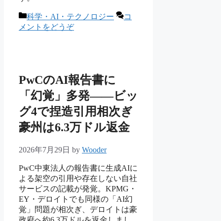
カ
科学・AI・テクノロジー
コ
テ
メントをどうぞ
ゴ
リ
ー
PwCのAI報告書に
「幻覚」多発——ビッ
グ4で捏造引用相次ぎ
豪州は6.3万ドル返金
2026年7月29日
by
Wooder
PwC中東法人の報告書に生成AIに
よる架空の引用や存在しない自社
サービスの記載が発覚。KPMG・
EY・デロイトでも同様の「AI幻
覚」問題が相次ぎ、デロイトは豪
政府へ約6.3万ドルを返金しまし