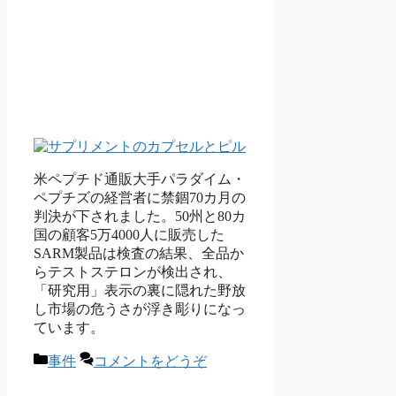
米ペプチド通販大手パラダイム・
ペプチズの経営者に禁錮70カ月の
判決が下されました。50州と80カ
国の顧客5万4000人に販売した
SARM製品は検査の結果、全品か
らテストステロンが検出され、
「研究用」表示の裏に隠れた野放
し市場の危うさが浮き彫りになっ
ています。
カ
事件
コメントをどうぞ
テ