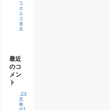
ラ
オ
ス
で
発
見
最近
のコ
メン
ト
【注
意
喚
起】