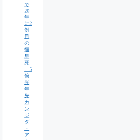
で
20
年
に2
例
目
の
恒
星
死
、5
億
光
年
先
カ
ン
ジ
ダ
・
ア