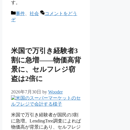
す。
カ
事件
、
社会
コメントをどう
テ
ぞ
ゴ
リ
ー
米国で万引き経験者3
割に急増——物価高背
景に、セルフレジ窃
盗は2倍に
2026年7月30日
by
Wooder
米国で万引き経験者が国民の3割
に急増。LendingTree調査によれば
物価高が背景にあり、セルフレジ