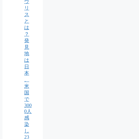
ウ
リ
ス
と
は
？
発
見
地
は
日
本
、
米
国
で
300
0人
感
染
し
23