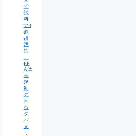
で
試
料
の3
割
超
汚
染
、
EP
Aは
未
規
制
の
盲
点
タ
パ
ヌ
リ