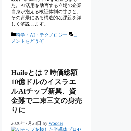
た。AI活用を助言する立場の企業
自身が抱える検証体制の甘さと、
その背景にある構造的な課題を詳
しく解説します。
カ
科学・AI・テクノロジー
コ
テ
メントをどうぞ
ゴ
リ
ー
Hailoとは？時価総額
10億ドルのイスラエ
ルAIチップ新興、資
金難で二束三文の身売
りに
2026年7月28日
by
Wooder