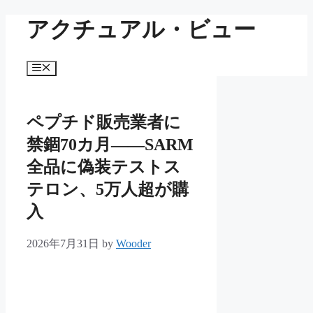
コ
アクチュアル・ビュー
ン
テ
ン
メ
ツ
ニ
ュ
へ
ー
ス
ペプチド販売業者に
キ
ッ
禁錮70カ月——SARM
プ
全品に偽装テストス
テロン、5万人超が購
入
2026年7月31日
by
Wooder