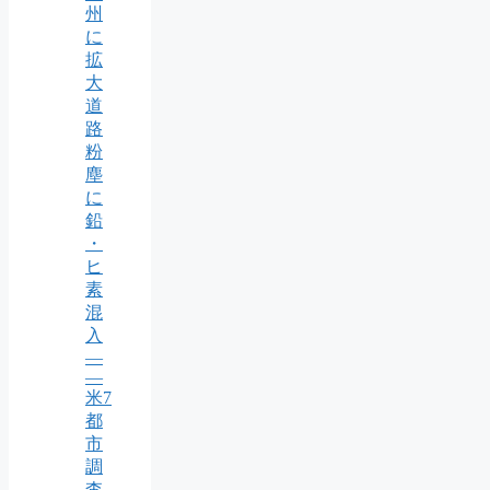
州
に
拡
大
道
路
粉
塵
に
鉛
・
ヒ
素
混
入
—
—
米7
都
市
調
査