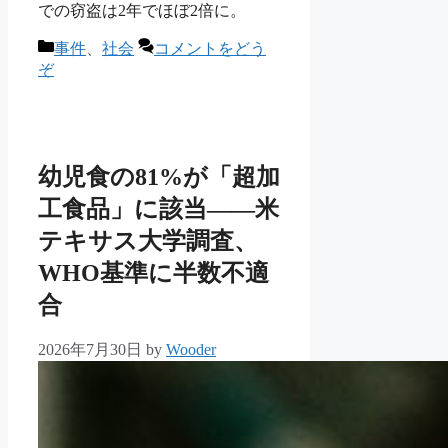
での窃盗は2年でほぼ2倍に。
カ
事件
、
社会
コメントをどう
テ
ぞ
ゴ
リ
ー
幼児食の81%が「超加
工食品」に該当——米
テキサス大学調査、
WHO基準に半数不適
合
2026年7月30日
by
Wooder