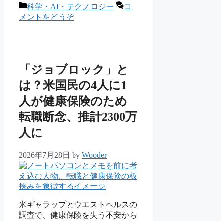
カ
科学・AI・テクノロジー
コ
テ
メントをどうぞ
ゴ
リ
ー
「ジョブロック」と
は？米国民の4人に1
人が健康保険のため
転職断念、推計2300万
人に
2026年7月28日
by
Wooder
米ギャラップとウエストヘルスの
調査で、健康保険を失う不安から