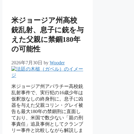
ゴ
リ
ー
米ジョージア州高校
銃乱射、息子に銃を与
えた父親に禁錮180年
の可能性
2026年7月30日
by
Wooder
米ジョージア州アパラチー高校銃
乱射事件で、実行犯の16歳少年は
仮釈放なしの終身刑に。息子に凶
器を与えた父親コリン・グレイ被
告も最大180年の禁錮刑に直面し
ており、米国で数少ない「親の刑
事責任」追及事例としてクランブ
リー事件と比較しながら解説しま