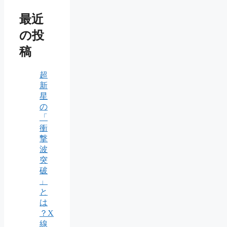
最近
の投
稿
超
新
星
の
「
衝
撃
波
突
破
」
と
は
？X
線