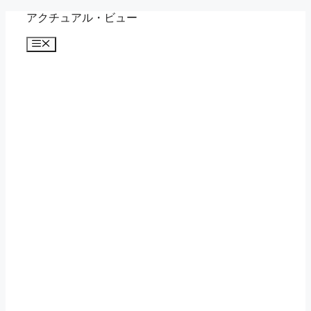
コ
アクチュアル・ビュー
ン
メ
テ
ニ
ン
ュ
ツ
ー
へ
ス
キ
ッ
プ