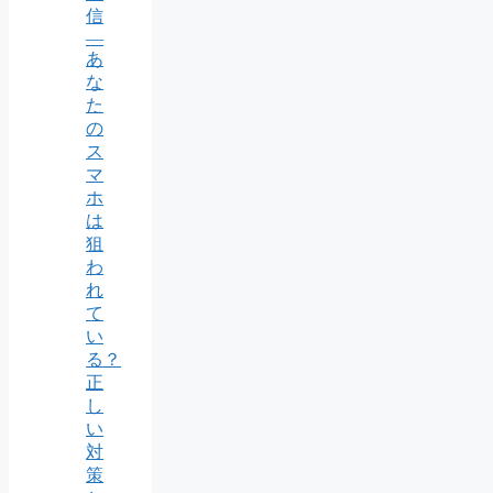
信
―
あ
な
た
の
ス
マ
ホ
は
狙
わ
れ
て
い
る？
正
し
い
対
策