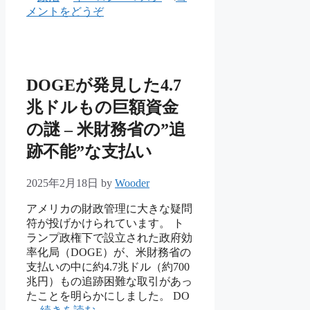
テ
グ
メントをどうぞ
ゴ
リ
ー
DOGEが発見した4.7
兆ドルもの巨額資金
の謎 – 米財務省の”追
跡不能”な支払い
2025年2月18日
by
Wooder
アメリカの財政管理に大きな疑問
符が投げかけられています。 ト
ランプ政権下で設立された政府効
率化局（DOGE）が、米財務省の
支払いの中に約4.7兆ドル（約700
兆円）もの追跡困難な取引があっ
たことを明らかにしました。 DO