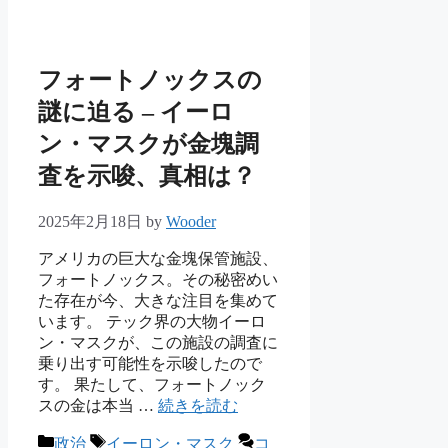
ー
フォートノックスの
謎に迫る – イーロ
ン・マスクが金塊調
査を示唆、真相は？
2025年2月18日
by
Wooder
アメリカの巨大な金塊保管施設、
フォートノックス。その秘密めい
た存在が今、大きな注目を集めて
います。 テック界の大物イーロ
ン・マスクが、この施設の調査に
乗り出す可能性を示唆したので
す。 果たして、フォートノック
スの金は本当 …
続きを読む
カ
タ
政治
イーロン・マスク
コ