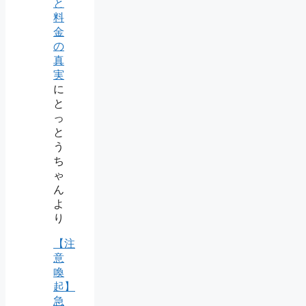
と
料
金
の
真
実
に
と
っ
と
う
ち
ゃ
ん
よ
り
【注
意
喚
起】
急