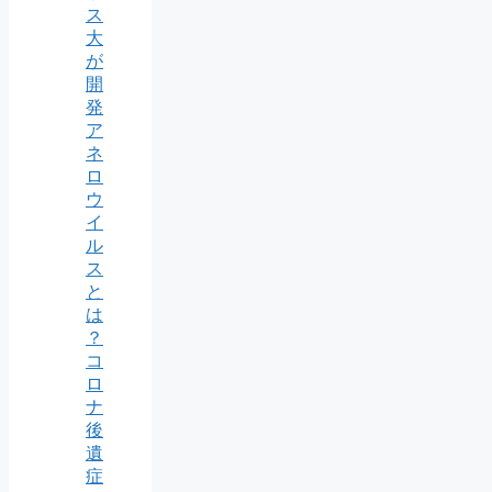
ス
大
が
開
発
ア
ネ
ロ
ウ
イ
ル
ス
と
は
？
コ
ロ
ナ
後
遺
症