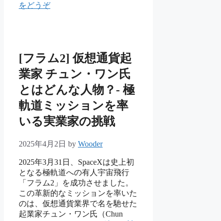
ゴ
グ
をどうぞ
リ
ー
[フラム2] 仮想通貨起
業家 チュン・ワン氏
とはどんな人物？- 極
軌道ミッションを率
いる実業家の挑戦
2025年4月2日
by
Wooder
2025年3月31日、SpaceXは史上初
となる極軌道への有人宇宙飛行
「フラム2」を成功させました。
この革新的なミッションを率いた
のは、仮想通貨業界で名を馳せた
起業家チュン・ワン氏（Chun