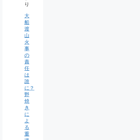
り
大
船
渡
山
火
事
の
責
任
は
誰
に？
野
焼
き
に
よ
る
重