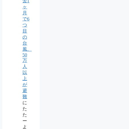
去1
ヶ
月
で6
つ
目
の
台
風、
50
万
人
以
上
が
避
難
に
た
た
ー
よ