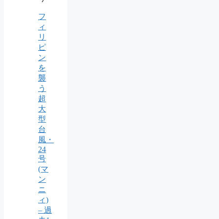
フ
ィ
リ
ピ
ン
を
襲
う
超
大
型
台
風・
24
号
(マ
ン
ニ
ィ)
– 過