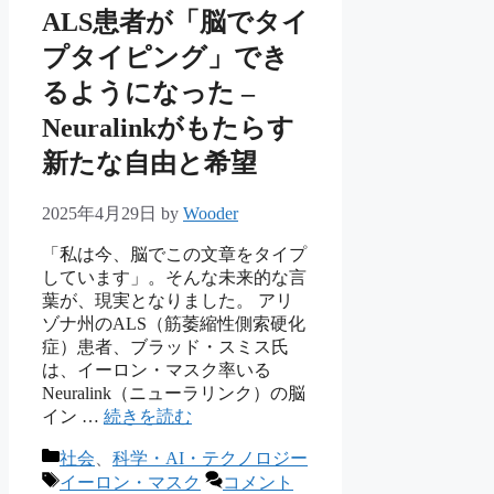
ALS患者が「脳でタイ
プタイピング」でき
るようになった –
Neuralinkがもたらす
新たな自由と希望
2025年4月29日
by
Wooder
「私は今、脳でこの文章をタイプ
しています」。そんな未来的な言
葉が、現実となりました。 アリ
ゾナ州のALS（筋萎縮性側索硬化
症）患者、ブラッド・スミス氏
は、イーロン・マスク率いる
Neuralink（ニューラリンク）の脳
イン …
続きを読む
カ
社会
、
科学・AI・テクノロジー
テ
タ
イーロン・マスク
コメント