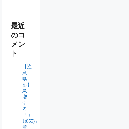
最近
のコ
メン
ト
【注
意
喚
起】
急
増
す
る
「＋
1(855)」
着