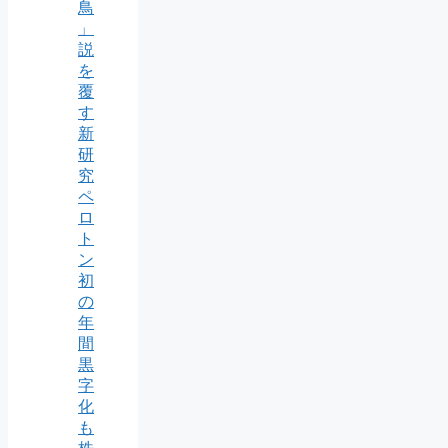
鳥
」
説
を
覆
す
新
研
究
ペ
ロ
ト
ン
初
の
年
間
黒
字
化
も