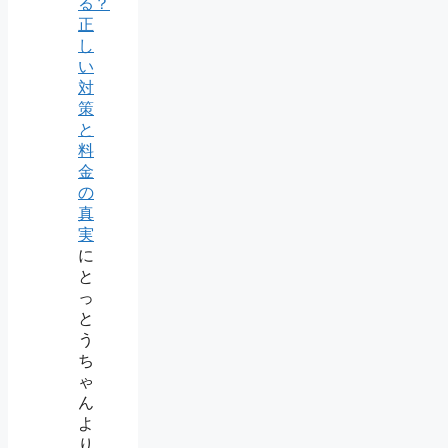
る？
正
し
い
対
策
と
料
金
の
真
実
に
と
っ
と
う
ち
ゃ
ん
よ
り