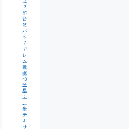
は
？
超
音
波
パ
ッ
チ
で
レ
ム
睡
眠
43
分
早
く
、
米
テ
キ
サ