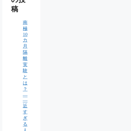
稿
南
極
10
カ
月
隔
離
実
験
と
は
？
—
—
近
す
ぎ
る
人