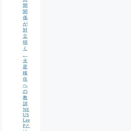
間
関
係
が
対
立
招
く
、
火
星
移
住
へ
の
教
訓
NE
US
Lee
Pと