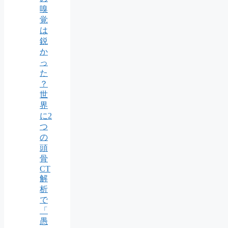
嗅
覚
は
鋭
か
っ
た
？
世
界
に2
つ
の
頭
骨
CT
解
析
で
「
愚