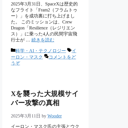
2025年3月31日、SpaceXは歴史的
なフライト「Fram2（フラムトゥ
ー）」を成功裏に打ち上げまし
た。 このミッションは、Crew
Dragon「Resilience（レジリエン
ス）」に乗った4人の民間宇宙飛
行士が …
続きを読む
カ
タ
科学・AI・テクノロジー
イ
テ
グ
ーロン・マスク
コメントをど
ゴ
うぞ
リ
ー
Xを襲った大規模サイ
バー攻撃の真相
2025年3月11日
by
Wooder
イーロン・マスク氏の主張とウク