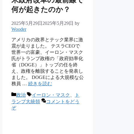
米政府改革の最前線で
何が起きたのか？
2025年5月29日
2025年5月29日
by
Wooder
アメリカの政界とテック業界に激
震が走りました。 テスラCEOで
世界一の富豪、イーロン・マスク
氏がトランプ政権の「政府効率化
省（DOGE）」トップの任を終
え、政権を離脱することを発表し
ました。 DOGEによる大規模な公
務員 …
続きを読む
カ
タ
政治
イーロン・マスク
、
ト
テ
グ
ランプ大統領
コメントをどう
ゴ
ぞ
リ
ー