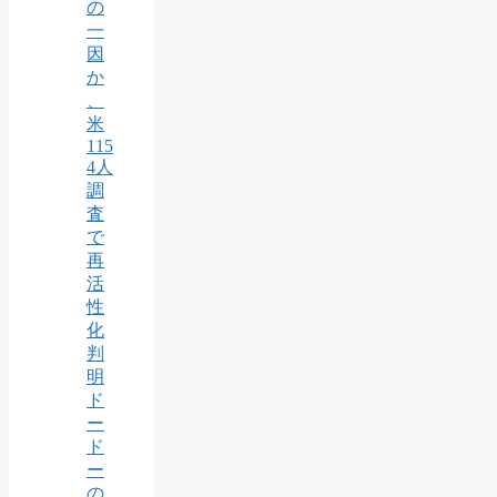
の
一
因
か
、
米
115
4人
調
査
で
再
活
性
化
判
明
ド
ー
ド
ー
の