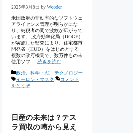
2025年3月8日
by
Wooder
米国政府の非効率的なソフトウェ
アライセンス管理が明らかにな
り、納税者の間で波紋が広がって
います。 政府効率化局（DOGE）
が実施した監査により、住宅都市
開発省（HUD）をはじめとする
複数の政府機関で、数万件もの未
使用ソフ …
続きを読む
カ
政治
、
科学・AI・テクノロジー
テ
タ
イーロン・マスク
コメント
ゴ
グ
をどうぞ
リ
ー
日産の未来は？テス
ラ買収の噂から見え