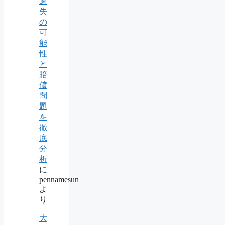
過
失
の
可
能
性
と
賠
償
問
題
を
徹
底
分
析
に
pennamesun
よ
り
大