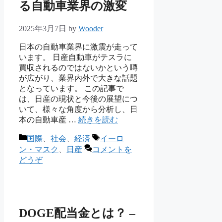
る自動車業界の激変
2025年3月7日
by
Wooder
日本の自動車業界に激震が走って
います。 日産自動車がテスラに
買収されるのではないかという噂
が広がり、業界内外で大きな話題
となっています。 この記事で
は、日産の現状と今後の展望につ
いて、様々な角度から分析し、日
本の自動車産 …
続きを読む
カ
タ
国際
、
社会
、
経済
イーロ
テ
グ
ン・マスク
、
日産
コメントを
ゴ
どうぞ
リ
ー
DOGE配当金とは？ –