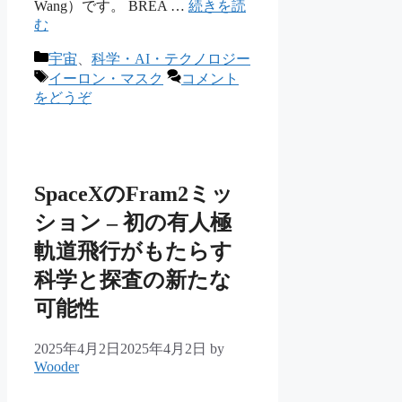
Wang）です。 BREA …
続きを読
む
カ
宇宙
、
科学・AI・テクノロジー
テ
タ
イーロン・マスク
コメント
ゴ
グ
をどうぞ
リ
ー
SpaceXのFram2ミッ
ション – 初の有人極
軌道飛行がもたらす
科学と探査の新たな
可能性
2025年4月2日
2025年4月2日
by
Wooder