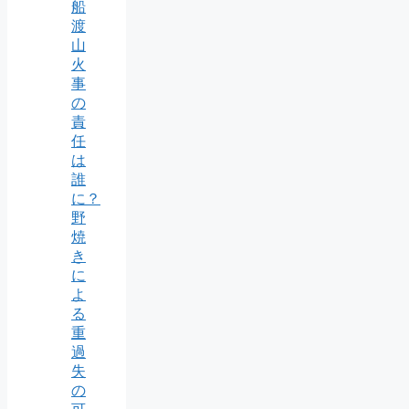
船
渡
山
火
事
の
責
任
は
誰
に？
野
焼
き
に
よ
る
重
過
失
の