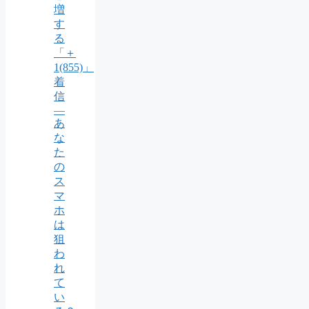
増
す
る
「＋
1(855)」
着
信
―
あ
な
た
の
ス
マ
ホ
は
狙
わ
れ
て
い