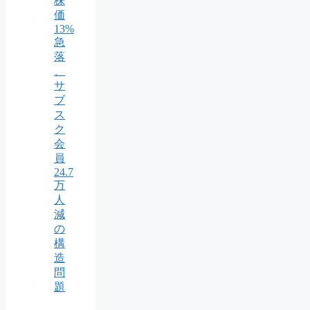
株
価
13%
急
落
、
サ
ブ
ス
ク
会
員
24.7
万
人
減
の
構
造
問
題