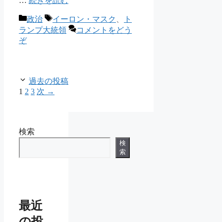
…
続きを読む
カ
タ
政治
イーロン・マスク
、
ト
テ
グ
ランプ大統領
コメントをどう
ゴ
ぞ
リ
ー
過去の投稿
ペ
ペ
ペ
1
2
3
次
→
ー
ー
ー
ジ
ジ
ジ
検索
検
索
最近
の投