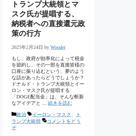
トランプ大統領とマ
スク氏が提唱する、
納税者への直接還元政
策の行方
2025年2月24日
by
Wooder
もし、政府が効率化によって税金
を節約し、その一部を直接皆様の
口座に振り込むという、夢のよう
な話があったらどうでしょうか？
ドナルド・トランプ大統領とイー
ロン・マスク氏が提唱する
「DOGE配当金」は、そんな斬新
なアイデアと …
続きを読む
カ
タ
政治
イーロン・マスク
、
ト
テ
グ
ランプ大統領
コメントをどう
ゴ
ぞ
リ