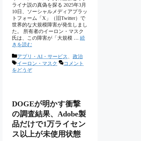
ライナ説の真偽を探る 2025年3月
10日、ソーシャルメディアプラッ
トフォーム「X」（旧Twitter）で
世界的な大規模障害が発生しまし
た。 所有者のイーロン・マスク
氏は、この障害が「大規模 …
続
きを読む
カ
アプリ・AI・サービス
、
政治
テ
タ
イーロン・マスク
コメント
ゴ
グ
をどうぞ
リ
ー
DOGEが明かす衝撃
の調査結果、Adobe製
品だけで1万ライセン
ス以上が未使用状態