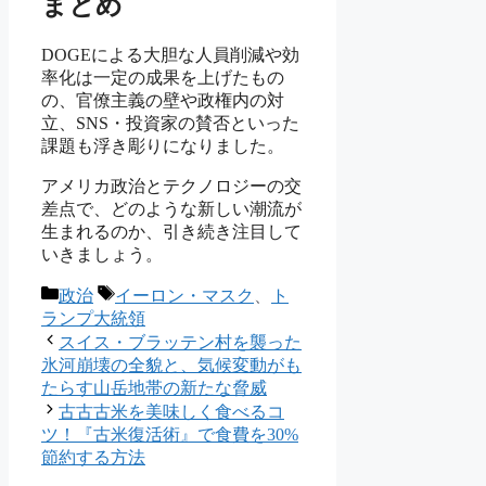
まとめ
DOGEによる大胆な人員削減や効
率化は一定の成果を上げたもの
の、官僚主義の壁や政権内の対
立、SNS・投資家の賛否といった
課題も浮き彫りになりました。
アメリカ政治とテクノロジーの交
差点で、どのような新しい潮流が
生まれるのか、引き続き注目して
いきましょう。
カ
タ
政治
イーロン・マスク
、
ト
テ
グ
ランプ大統領
ゴ
スイス・ブラッテン村を襲った
リ
氷河崩壊の全貌と、気候変動がも
ー
たらす山岳地帯の新たな脅威
古古古米を美味しく食べるコ
ツ！『古米復活術』で食費を30%
節約する方法