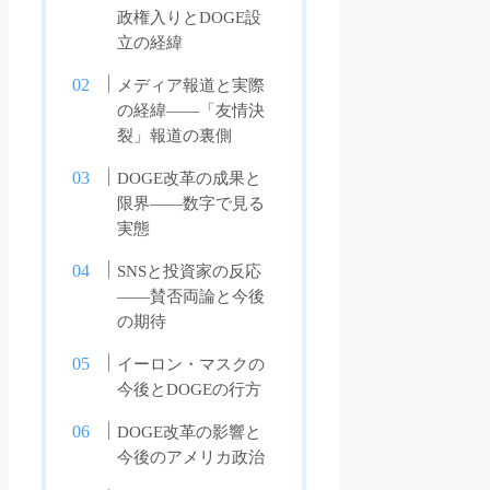
政権入りとDOGE設
立の経緯
メディア報道と実際
の経緯――「友情決
裂」報道の裏側
DOGE改革の成果と
限界――数字で見る
実態
SNSと投資家の反応
――賛否両論と今後
の期待
イーロン・マスクの
今後とDOGEの行方
DOGE改革の影響と
今後のアメリカ政治