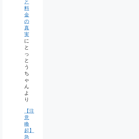
と
料
金
の
真
実
に
と
っ
と
う
ち
ゃ
ん
よ
り
【注
意
喚
起】
急