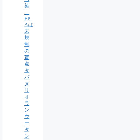
染
、
EP
Aは
未
規
制
の
盲
点
タ
パ
ヌ
リ
オ
ラ
ン
ウ
ー
タ
ン