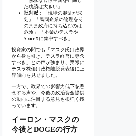
「無駄な官僚主義を排除し
た功績は大きい」
批判派
：「現場の混乱が深
刻」 「民間企業の論理をそ
のまま政府に持ち込むのは
危険」 「本業のテスラや
SpaceXに集中すべき」
投資家の間でも「マスク氏は政界
から身を引き、テスラ経営に専念
すべき」との声が強まり、実際に
テスラ株価は政権離脱発表後に上
昇傾向を見せました。
一方で、政界での影響力低下を懸
念する声や、今後の政治資金提供
の動向に注目する意見も根強く残
っています。
イーロン・マスクの
今後とDOGEの行方