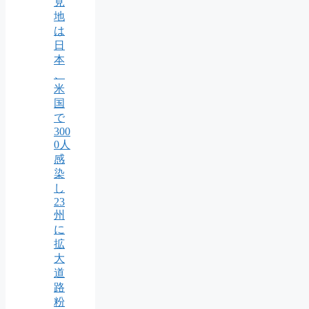
見
地
は
日
本
、
米
国
で
300
0人
感
染
し
23
州
に
拡
大
道
路
粉