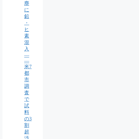
塵
に
鉛
・
ヒ
素
混
入
—
—
米7
都
市
調
査
で
試
料
の3
割
超
汚