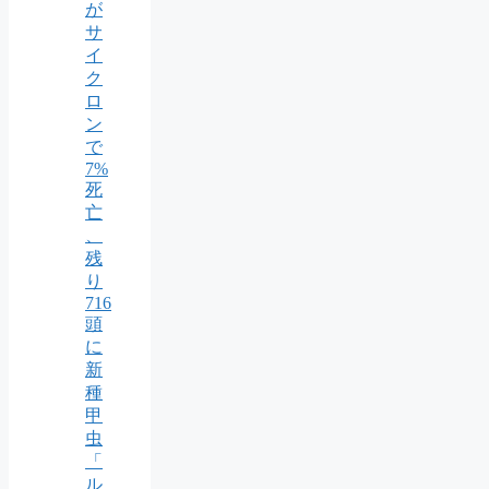
が
サ
イ
ク
ロ
ン
で
7%
死
亡
、
残
り
716
頭
に
新
種
甲
虫
「
ル