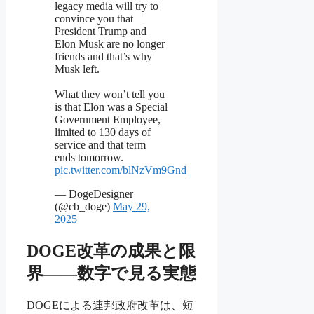
legacy media will try to
convince you that
President Trump and
Elon Musk are no longer
friends and that’s why
Musk left.
What they won’t tell you
is that Elon was a Special
Government Employee,
limited to 130 days of
service and that term
ends tomorrow.
pic.twitter.com/blNzVm9Gnd
— DogeDesigner
(@cb_doge)
May 29,
2025
DOGE改革の成果と限
界――数字で見る実態
DOGEによる連邦政府改革は、短