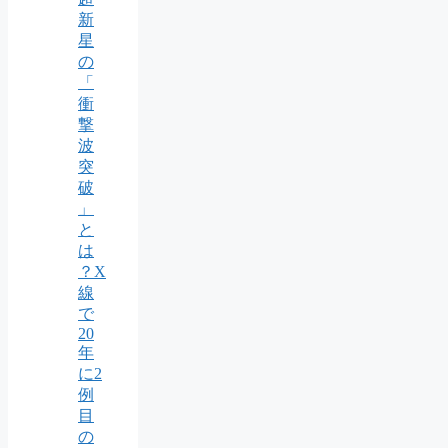
新
星
の
「
衝
撃
波
突
破
」
と
は
？X
線
で
20
年
に2
例
目
の