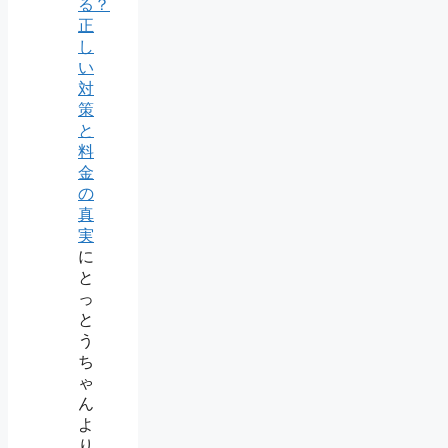
る？
正
し
い
対
策
と
料
金
の
真
実
に
と
っ
と
う
ち
ゃ
ん
よ
り