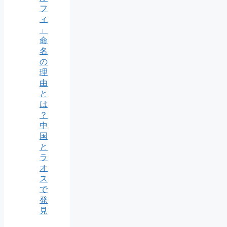
フ
ィ
」
命
名
の
理
由
と
は
？
中
国
と
ラ
オ
ス
で
発
見