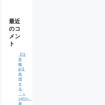
最近
のコ
メン
ト
【注
意
喚
起】
急
増
す
る
「＋
1(855)」
着