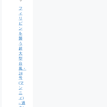
フ
ィ
リ
ピ
ン
を
襲
う
超
大
型
台
風・
24
号
(マ
ン
ニ
ィ)
– 過