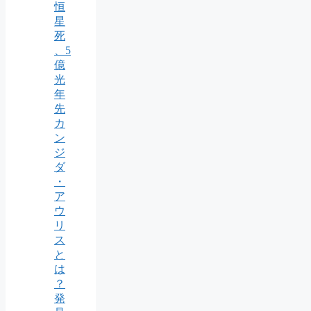
恒
星
死
、5
億
光
年
先
カ
ン
ジ
ダ
・
ア
ウ
リ
ス
と
は
？
発