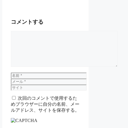
コメントする
コ
メ
ン
ト
名
前
メ
ー
サ
ル
イ
次回のコメントで使用するた
ト
めブラウザーに自分の名前、メー
ルアドレス、サイトを保存する。