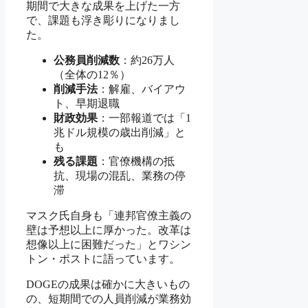
期間で大きな成果を上げた一方
で、課題も浮き彫りになりまし
た。
公務員削減数
：約26万人
（全体の12％）
削減手法
：解雇、バイアウ
ト、早期退職
財政効果
：一部報道では「1
兆ドル規模の歳出削減」と
も
残る課題
：官僚機構の抵
抗、現場の混乱、業務の停
滞
マスク氏自身も「連邦官僚主義の
壁は予想以上に厚かった。改革は
想像以上に困難だった」とワシン
トン・ポストに語っています。
DOGEの成果は確かに大きいもの
の、短期間での人員削減が業務効