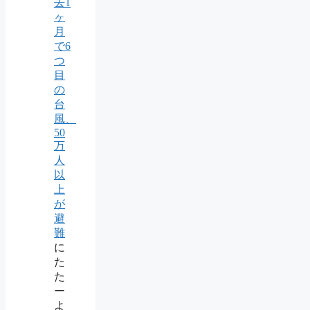
去1
ヶ
月
で6
つ
目
の
台
風、
50
万
人
以
上
が
避
難
に
た
た
ー
よ