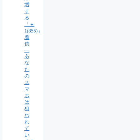
増
す
る
「＋
1(855)」
着
信
―
あ
な
た
の
ス
マ
ホ
は
狙
わ
れ
て
い