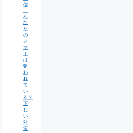
信
―
あ
な
た
の
ス
マ
ホ
は
狙
わ
れ
て
い
る？
正
し
い
対
策