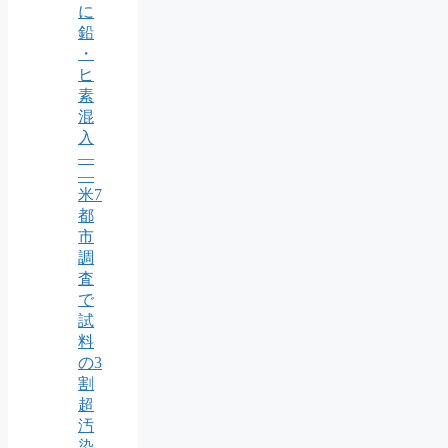
に
鉛
・
ヒ
素
混
入
—
—
米7
都
市
調
査
で
試
料
の3
割
超
汚
染