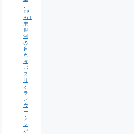
、
EP
Aは
未
規
制
の
盲
点
タ
パ
ヌ
リ
オ
ラ
ン
ウ
ー
タ
ン
が