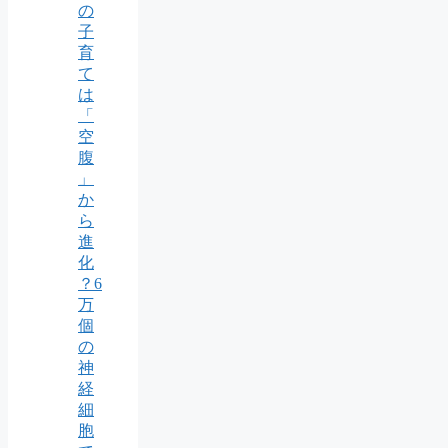
の
子
育
て
は
「
空
腹
」
か
ら
進
化
？6
万
個
の
神
経
細
胞