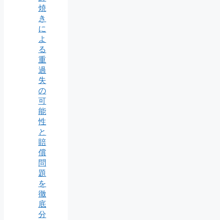
焼
き
に
よ
る
重
過
失
の
可
能
性
と
賠
償
問
題
を
徹
底
分