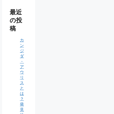
最近
の投
稿
カ
ン
ジ
ダ
・
ア
ウ
リ
ス
と
は
？
発
見