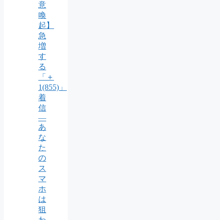
意
喚
起】
急
増
す
る
「＋
1(855)」
着
信
―
あ
な
た
の
ス
マ
ホ
は
狙
わ