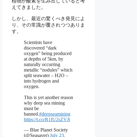
植物が酸素を生み出していると考
えてきました。
しかし、最近の驚くべき発見によ
り、その常識が覆されつつありま
す。
Scientists have
discovered “dark
oxygen” being produced
at depths of 5km, by
naturally occurring
metallic “nodules” which
split seawater – H2O –
into hydrogen and
oxygen.
This is yet another reason
why deep sea mining
must be
banned.
#deepseamining
https://t.co/R1fU2sZVJt
— Blue Planet Society
(@Seasaver)
July 23,