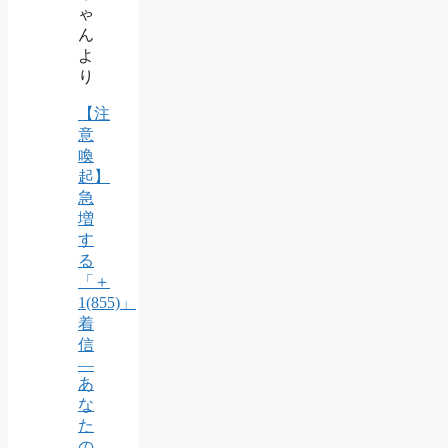
ゃ
ん
よ
り
【注
意
喚
起】
急
増
す
る
「＋
1(855)」
着
信
―
あ
な
た
の