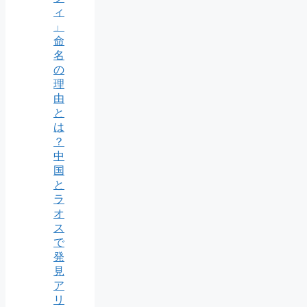
ィ
」
命
名
の
理
由
と
は
？
中
国
と
ラ
オ
ス
で
発
見
ア
リ