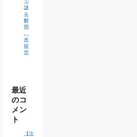
で
謎
を
解
明
、
米
研
究
最近
のコ
メン
ト
【注