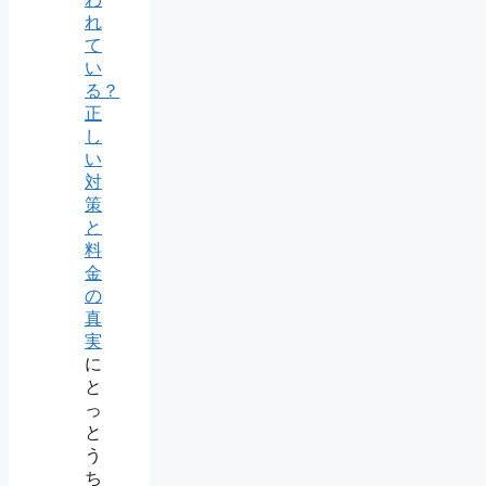
れ
て
い
る？
正
し
い
対
策
と
料
金
の
真
実
に
と
っ
と
う
ち