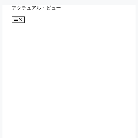
コ
アクチュアル・ビュー
ン
メ
テ
ニ
ン
ュ
ツ
ー
へ
ス
キ
ッ
プ