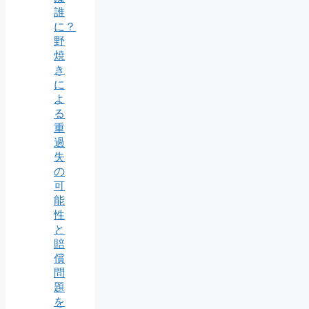
誰
に？
野
焼
き
に
よ
る
重
過
失
の
可
能
性
と
賠
償
問
題
を