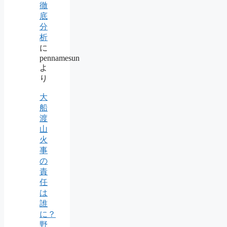
徹
底
分
析
に
pennamesun
よ
り
大
船
渡
山
火
事
の
責
任
は
誰
に？
野