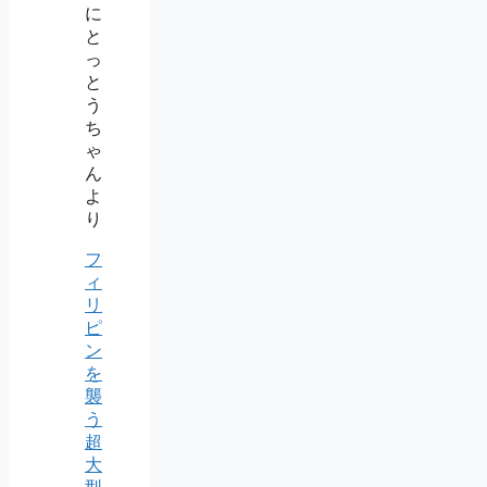
に
と
っ
と
う
ち
ゃ
ん
よ
り
フ
ィ
リ
ピ
ン
を
襲
う
超
大