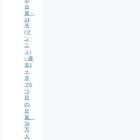
型
台
風・
24
号
(マ
ン
ニ
ィ)
– 過
去1
ヶ
月
で6
つ
目
の
台
風、
50
万
人