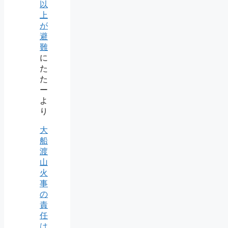
以
上
が
避
難
に
た
た
ー
よ
り
大
船
渡
山
火
事
の
責
任
は