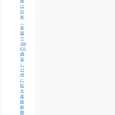
地
は
日
本
、
米
国
で
300
0人
感
染
し
23
州
に
拡
大
道
路
粉
塵