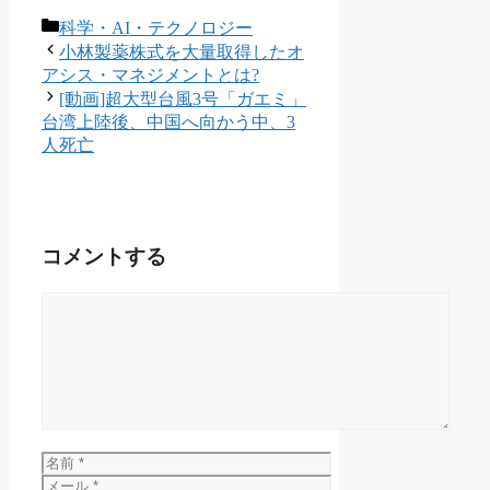
カ
科学・AI・テクノロジー
テ
小林製薬株式を大量取得したオ
ゴ
アシス・マネジメントとは?
リ
[動画]超大型台風3号「ガエミ」
ー
台湾上陸後、中国へ向かう中、3
人死亡
コメントする
コ
メ
ン
ト
名
前
メ