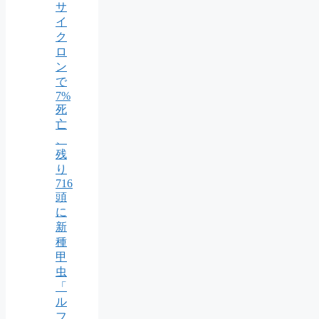
サ
イ
ク
ロ
ン
で
7%
死
亡
、
残
り
716
頭
に
新
種
甲
虫
「
ル
フ