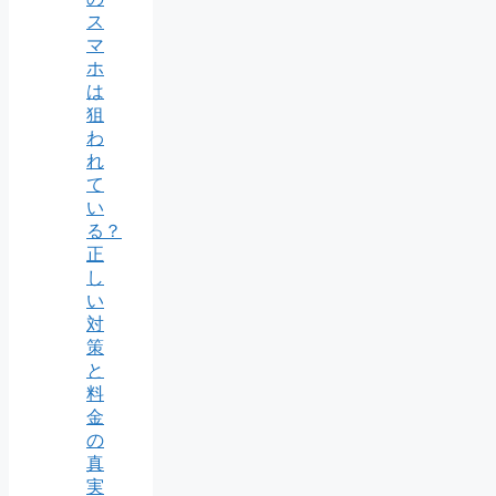
ス
マ
ホ
は
狙
わ
れ
て
い
る？
正
し
い
対
策
と
料
金
の
真
実