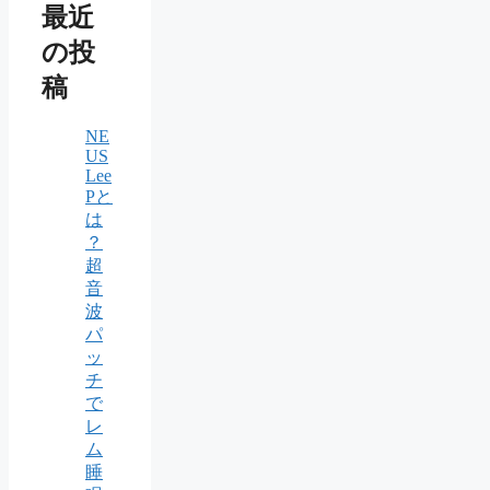
最近
の投
稿
NE
US
Lee
Pと
は
？
超
音
波
パ
ッ
チ
で
レ
ム
睡