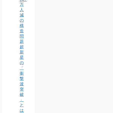
万
人
減
の
構
造
問
題
超
新
星
の
「
衝
撃
波
突
破
」
と
は