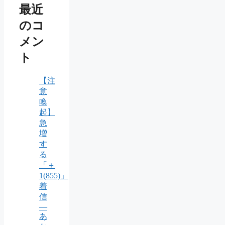
最近
のコ
メン
ト
【注
意
喚
起】
急
増
す
る
「＋
1(855)」
着
信
―
あ