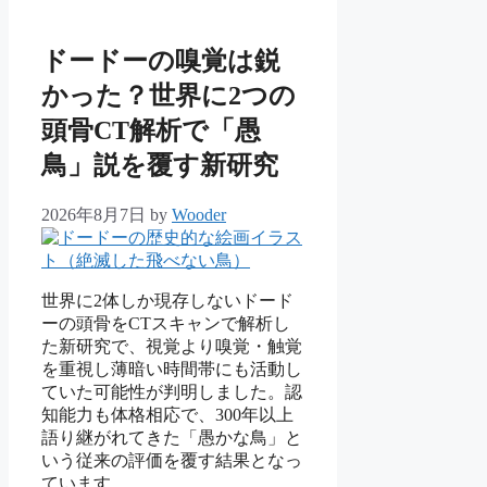
ー
ドードーの嗅覚は鋭
かった？世界に2つの
頭骨CT解析で「愚
鳥」説を覆す新研究
2026年8月7日
by
Wooder
世界に2体しか現存しないドード
ーの頭骨をCTスキャンで解析し
た新研究で、視覚より嗅覚・触覚
を重視し薄暗い時間帯にも活動し
ていた可能性が判明しました。認
知能力も体格相応で、300年以上
語り継がれてきた「愚かな鳥」と
いう従来の評価を覆す結果となっ
ています。