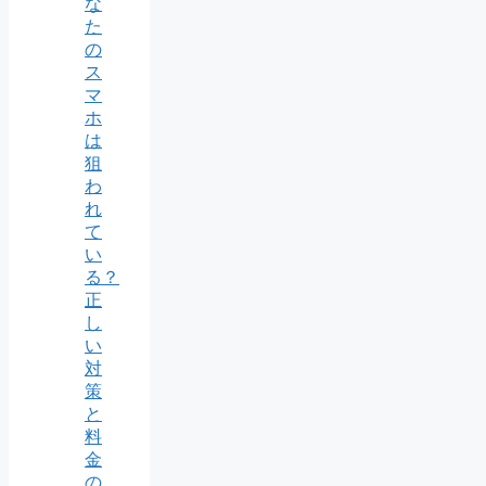
な
た
の
ス
マ
ホ
は
狙
わ
れ
て
い
る？
正
し
い
対
策
と
料
金
の