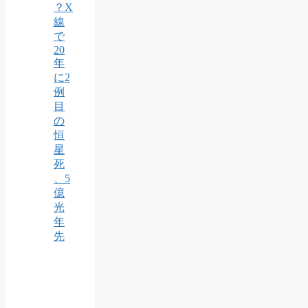
？X
線
で
20
年
に2
例
目
の
恒
星
死
、5
億
光
年
先