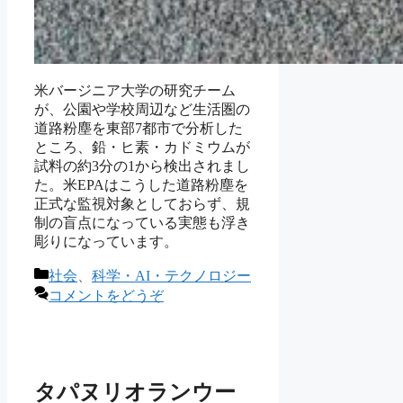
米バージニア大学の研究チーム
が、公園や学校周辺など生活圏の
道路粉塵を東部7都市で分析した
ところ、鉛・ヒ素・カドミウムが
試料の約3分の1から検出されまし
た。米EPAはこうした道路粉塵を
正式な監視対象としておらず、規
制の盲点になっている実態も浮き
彫りになっています。
カ
社会
、
科学・AI・テクノロジー
テ
コメントをどうぞ
ゴ
リ
ー
タパヌリオランウー