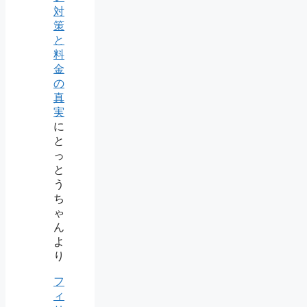
対
策
と
料
金
の
真
実
に
と
っ
と
う
ち
ゃ
ん
よ
り
フ
ィ