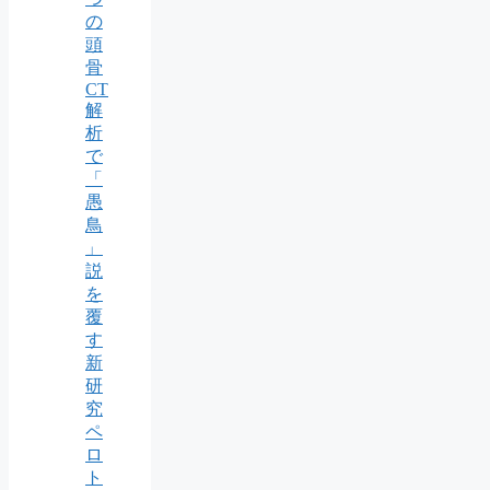
の
頭
骨
CT
解
析
で
「
愚
鳥
」
説
を
覆
す
新
研
究
ペ
ロ
ト