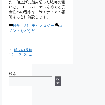
た。値上げに踏み切った戦略の狙
いと、AIコンパニオンをめぐる安
全性への懸念を、米メディアの報
道をもとに解説します。
カ
科学・AI・テクノロジー
コ
テ
メントをどうぞ
ゴ
リ
ー
過去の投稿
ペ
ペ
ペ
1
2
…
21
次
→
ー
ー
ー
ジ
ジ
ジ
検索
検
索