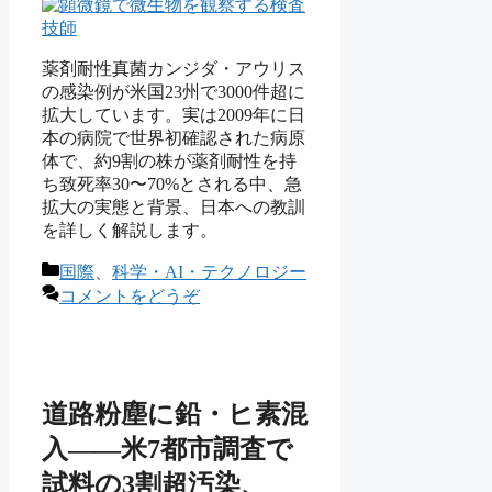
薬剤耐性真菌カンジダ・アウリス
の感染例が米国23州で3000件超に
拡大しています。実は2009年に日
本の病院で世界初確認された病原
体で、約9割の株が薬剤耐性を持
ち致死率30〜70%とされる中、急
拡大の実態と背景、日本への教訓
を詳しく解説します。
カ
国際
、
科学・AI・テクノロジー
テ
コメントをどうぞ
ゴ
リ
ー
道路粉塵に鉛・ヒ素混
入——米7都市調査で
試料の3割超汚染、