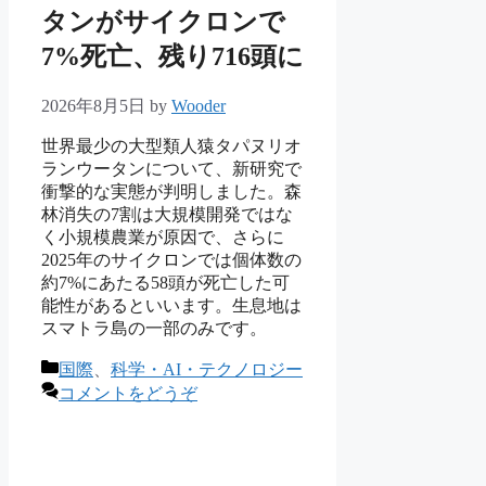
タンがサイクロンで
7%死亡、残り716頭に
2026年8月5日
by
Wooder
世界最少の大型類人猿タパヌリオ
ランウータンについて、新研究で
衝撃的な実態が判明しました。森
林消失の7割は大規模開発ではな
く小規模農業が原因で、さらに
2025年のサイクロンでは個体数の
約7%にあたる58頭が死亡した可
能性があるといいます。生息地は
スマトラ島の一部のみです。
カ
国際
、
科学・AI・テクノロジー
テ
コメントをどうぞ
ゴ
リ
ー