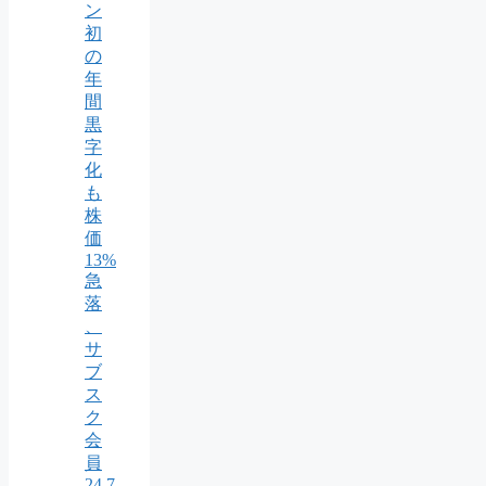
ン
初
の
年
間
黒
字
化
も
株
価
13%
急
落
、
サ
ブ
ス
ク
会
員
24.7