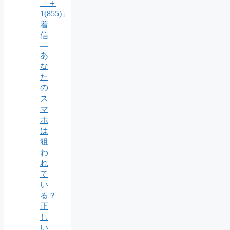
「＋
1(855)」
着
信
―
あ
な
た
の
ス
マ
ホ
は
狙
わ
れ
て
い
る？
正
し
い