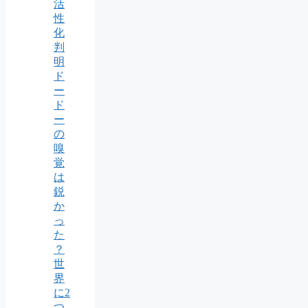
活
性
化
判
明
ド
ー
ド
ー
の
嗅
覚
は
鋭
か
っ
た
？
世
界
に2
つ