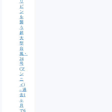
リ
ピ
ン
を
襲
う
超
大
型
台
風・
24
号
(マ
ン
ニ
ィ)
– 過
去1
ヶ
月
で6