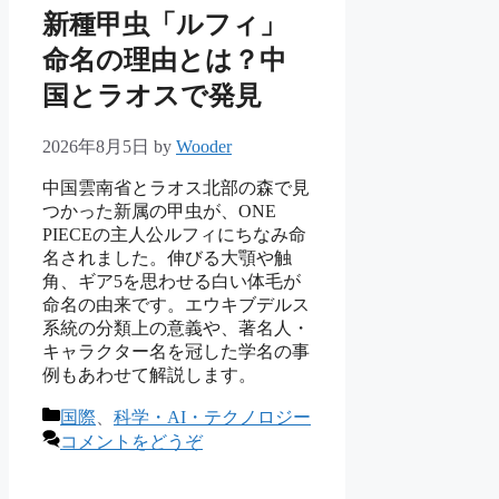
新種甲虫「ルフィ」
命名の理由とは？中
国とラオスで発見
2026年8月5日
by
Wooder
中国雲南省とラオス北部の森で見
つかった新属の甲虫が、ONE
PIECEの主人公ルフィにちなみ命
名されました。伸びる大顎や触
角、ギア5を思わせる白い体毛が
命名の由来です。エウキブデルス
系統の分類上の意義や、著名人・
キャラクター名を冠した学名の事
例もあわせて解説します。
カ
国際
、
科学・AI・テクノロジー
テ
コメントをどうぞ
ゴ
リ