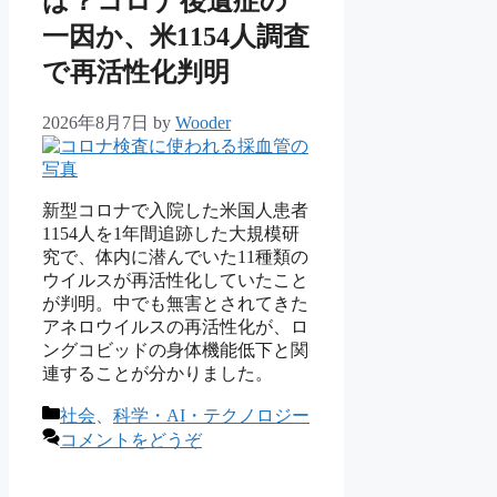
は？コロナ後遺症の
一因か、米1154人調査
で再活性化判明
2026年8月7日
by
Wooder
新型コロナで入院した米国人患者
1154人を1年間追跡した大規模研
究で、体内に潜んでいた11種類の
ウイルスが再活性化していたこと
が判明。中でも無害とされてきた
アネロウイルスの再活性化が、ロ
ングコビッドの身体機能低下と関
連することが分かりました。
カ
社会
、
科学・AI・テクノロジー
テ
コメントをどうぞ
ゴ
リ