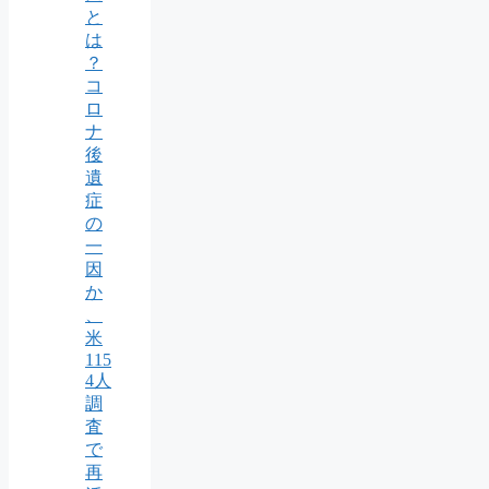
と
は
？
コ
ロ
ナ
後
遺
症
の
一
因
か
、
米
115
4人
調
査
で
再