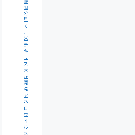
眠
43
分
早
く
、
米
テ
キ
サ
ス
大
が
開
発
ア
ネ
ロ
ウ
イ
ル
ス