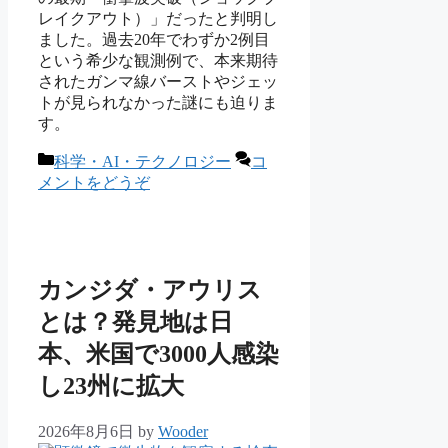
レイクアウト）」だったと判明し
ました。過去20年でわずか2例目
という希少な観測例で、本来期待
されたガンマ線バーストやジェッ
トが見られなかった謎にも迫りま
す。
カ
科学・AI・テクノロジー
コ
テ
メントをどうぞ
ゴ
リ
ー
カンジダ・アウリス
とは？発見地は日
本、米国で3000人感染
し23州に拡大
2026年8月6日
by
Wooder