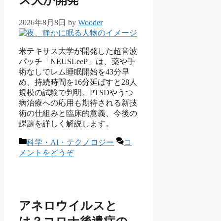
ス大が開発
2026年8月8日
by
Wooder
米テキサス大学が開発した超音波
パッチ「NEUSLeeP」は、薬や手
術なしでレム睡眠開始を43分早
め、持続時間を16分延ばすと28人
規模の試験で判明。PTSDやうつ
病治療への応用も期待される新技
術の仕組みと臨床的意義、今後の
課題を詳しく解説します。
カ
科学・AI・テクノロジー
コ
テ
メントをどうぞ
ゴ
リ
ー
アネロウイルスと