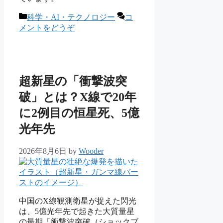
カ
科学・AI・テクノロジー
コ
テ
メントをどうぞ
ゴ
リ
ー
超新星の「衝撃波突
破」とは？X線で20年
に2例目の恒星死、5億
光年先
2026年8月6日
by
Wooder
中国のX線観測衛星が捉えた閃光
は、5億光年先で起きた大質量星
の最期「衝撃波突破（ショックブ