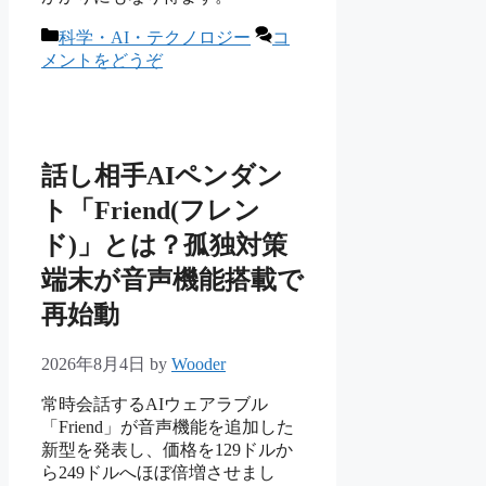
カ
科学・AI・テクノロジー
コ
テ
メントをどうぞ
ゴ
リ
ー
話し相手AIペンダン
ト「Friend(フレン
ド)」とは？孤独対策
端末が音声機能搭載で
再始動
2026年8月4日
by
Wooder
常時会話するAIウェアラブル
「Friend」が音声機能を追加した
新型を発表し、価格を129ドルか
ら249ドルへほぼ倍増させまし