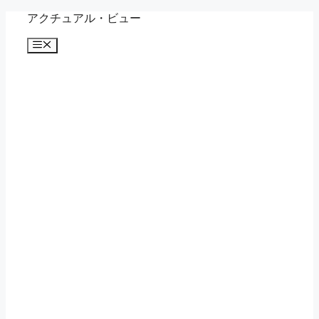
コ
アクチュアル・ビュー
ン
メ
テ
ニ
ン
ュ
ツ
ー
へ
ス
キ
ッ
プ