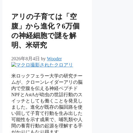
ー
アリの子育ては「空
腹」から進化？6万個
の神経細胞で謎を解
明、米研究
2026年8月4日
by
Wooder
米ロックフェラー大学の研究チー
ムが、クローンレイダーアリの脳
内で空腹を伝える神経ペプチド
NPFとAstAが幼虫の世話行動のス
イッチとしても働くことを発見し
ました。進化が既存の脳回路を使
い回して子育て行動を生み出した
可能性を示す成果で、哺乳類や人
間の養育行動の起源を理解する手
がかりにもなり得ます。