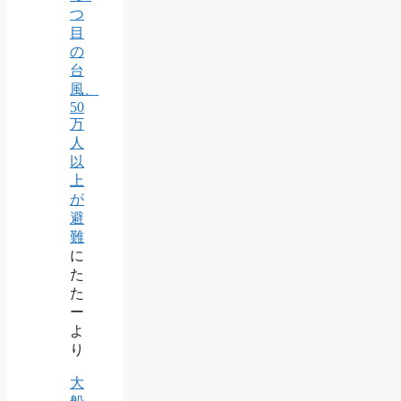
つ
目
の
台
風、
50
万
人
以
上
が
避
難
に
た
た
ー
よ
り
大