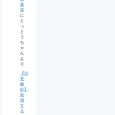
真
実
に
と
っ
と
う
ち
ゃ
ん
よ
り
【注
意
喚
起】
急
増
す
る