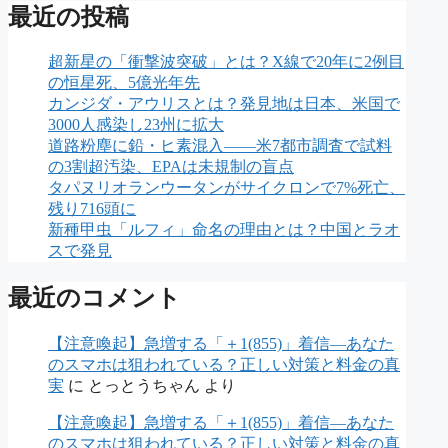
最近の投稿
超新星の「衝撃波突破」とは？X線で20年に2例目
の恒星死、5億光年先
カンジダ・アウリスとは？発見地は日本、米国で
3000人感染し23州に拡大
道路粉塵に鉛・ヒ素混入——米7都市調査で試料
の3割超汚染、EPAは未規制の盲点
タパヌリオランウータンがサイクロンで7%死亡、
残り716頭に
新種甲虫「ルフィ」命名の理由とは？中国とラオ
スで発見
最近のコメント
【注意喚起】急増する「＋1(855)」着信―あなた
のスマホは狙われている？正しい対策と料金の真
実
に
とっとうちゃん
より
【注意喚起】急増する「＋1(855)」着信―あなた
のスマホは狙われている？正しい対策と料金の真