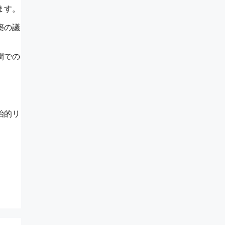
ます。
築の議
間での
治的リ