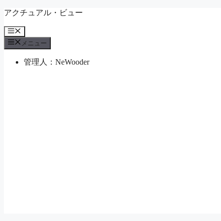
コ
アクチュアル・ビュー
ン
メ
テ
ニ
ン
メニュー
ュ
ツ
ー
管理人：NeWooder
へ
ス
キ
ッ
プ