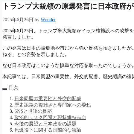
トランプ大統領の原爆発言に日本政府が
2025年6月26日
by
Wooder
2025年6月25日、トランプ米大統領がイラン核施設への攻
発言しました。
この発言は日本の被爆地や市民から強い反発を招きましたが
ねる」との姿勢を示しました。
なぜ日本政府はこのような慎重な対応を取ったのでしょうか
本記事では、日米同盟の重要性、外交的配慮、歴史認識の複
目次
日米同盟の重要性と外交的配慮
歴史認識の複雑さと専門家への委ね
SNSと世論の反応
政治的リスク回避と現状維持志向
今後の展望と日本政府の課題
原爆投下に関する国際的な議論