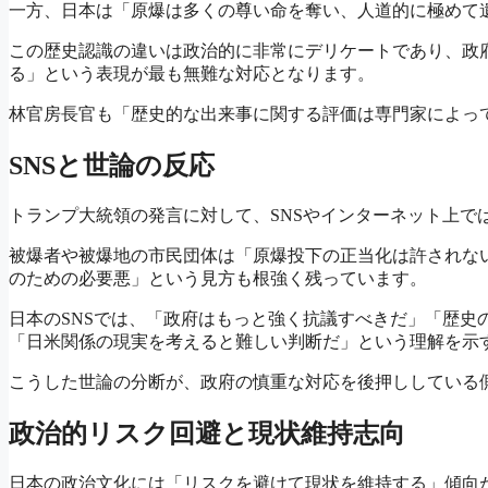
一方、日本は「原爆は多くの尊い命を奪い、人道的に極めて
この歴史認識の違いは政治的に非常にデリケートであり、政
る」という表現が最も無難な対応となります。
林官房長官も「歴史的な出来事に関する評価は専門家によっ
SNSと世論の反応
トランプ大統領の発言に対して、SNSやインターネット上で
被爆者や被爆地の市民団体は「原爆投下の正当化は許されな
のための必要悪」という見方も根強く残っています。
日本のSNSでは、「政府はもっと強く抗議すべきだ」「歴史
「日米関係の現実を考えると難しい判断だ」という理解を示
こうした世論の分断が、政府の慎重な対応を後押ししている
政治的リスク回避と現状維持志向
日本の政治文化には「リスクを避けて現状を維持する」傾向