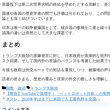
原爆投下は第二次世界大戦の終結を早めたとする見解と、多
国連や各国の歴史学者の間でも評価は分かれており、この問
論とも深く結びついています。
日本は唯一の戦争被爆国として、核兵器の惨禍を二度と繰り
認識の違いは依然として大きな課題です。
まとめ
トランプ大統領の原爆発言に対し、日本政府が直接的な批判
スク回避、そして国内外の世論のバランスを考慮した結果で
今後も政府は外交ルートでの対話を重視しつつ、被爆地の声
読者の皆さまも、歴史の重みと現実の外交の難しさを理解し
カ
タ
国際
、
政治
トランプ大統領
テ
グ
【警告】YouTubeで急増中！「ペットロボット詐欺」の
ゴ
ネスレ、2026年半ばまでに米国で人工着色料を全廃へ
リ
ー
コメントする