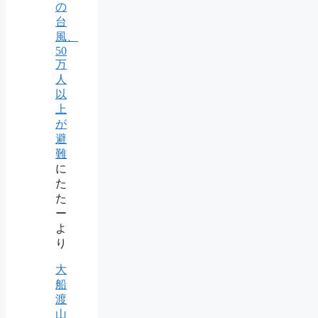
の
台
風、
50
万
人
以
上
が
避
難
に
た
た
ー
よ
り
大
船
渡
山