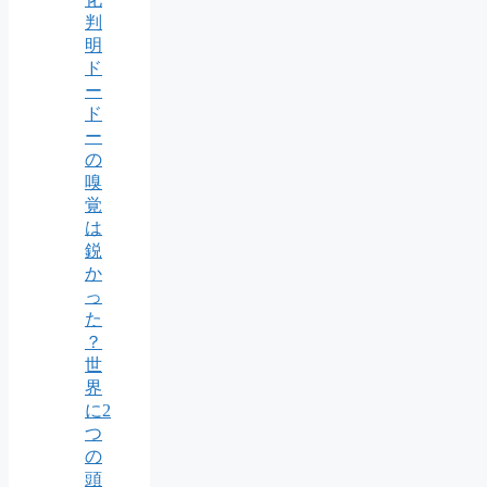
判
明
ド
ー
ド
ー
の
嗅
覚
は
鋭
か
っ
た
？
世
界
に2
つ
の
頭