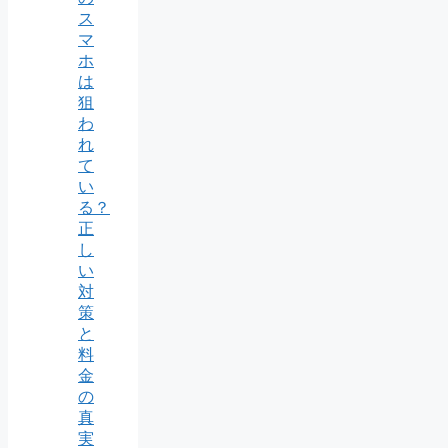
ス
マ
ホ
は
狙
わ
れ
て
い
る？
正
し
い
対
策
と
料
金
の
真
実