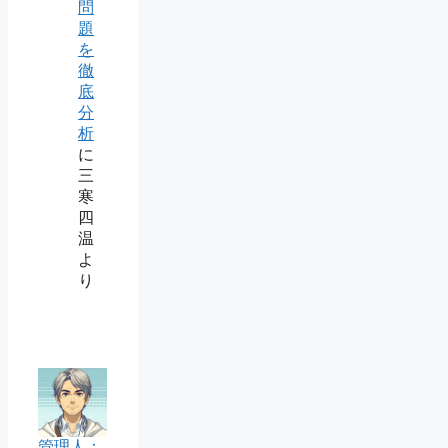
問
題
を
徹
底
分
析
に
三
寒
四
温
よ
り
管理人：