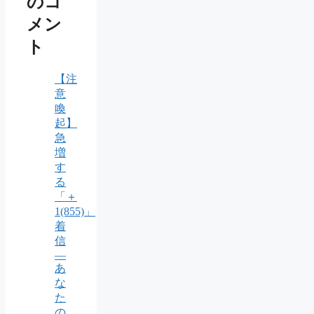
のコ
メン
ト
【注
意
喚
起】
急
増
す
る
「＋
1(855)」
着
信
―
あ
な
た
の