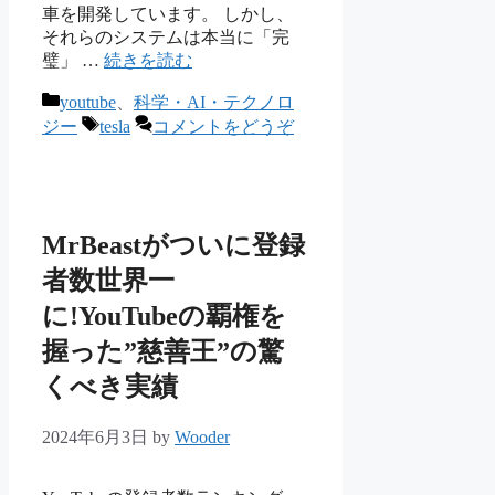
車を開発しています。 しかし、
それらのシステムは本当に「完
璧」 …
続きを読む
カ
youtube
、
科学・AI・テクノロ
テ
タ
ジー
tesla
コメントをどうぞ
ゴ
グ
リ
ー
MrBeastがついに登録
者数世界一
に!YouTubeの覇権を
握った”慈善王”の驚
くべき実績
2024年6月3日
by
Wooder