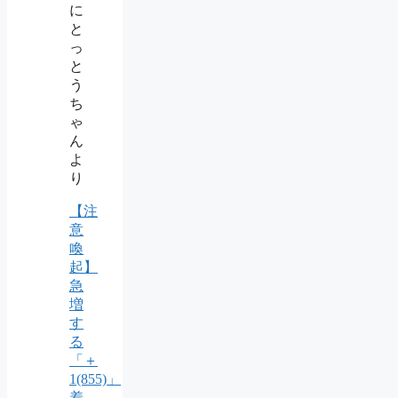
に
と
っ
と
う
ち
ゃ
ん
よ
り
【注
意
喚
起】
急
増
す
る
「＋
1(855)」
着