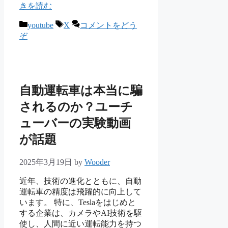
きを読む
カ
タ
youtube
X
コメントをどう
テ
グ
ぞ
ゴ
リ
ー
自動運転車は本当に騙
されるのか？ユーチ
ューバーの実験動画
が話題
2025年3月19日
by
Wooder
近年、技術の進化とともに、自動
運転車の精度は飛躍的に向上して
います。 特に、Teslaをはじめと
する企業は、カメラやAI技術を駆
使し、人間に近い運転能力を持つ