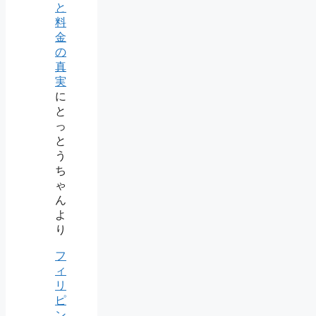
と
料
金
の
真
実
に
と
っ
と
う
ち
ゃ
ん
よ
り
フ
ィ
リ
ピ
ン