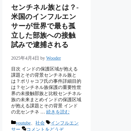
センチネル族とは？-
米国のインフルエン
サーが世界で最も孤
立した部族への接触
試みで逮捕される
2025年4月4日
by
Wooder
目次 インドの保護区域が抱える
課題とその背景センチネル族と
は？ポリャコフ氏の事件詳細目的
は？センチネル族保護の重要性世
界の未接触部族と比較センチネル
族の未来まとめインドの保護区域
が抱える課題とその背景 インド
の北センチネ …
続きを読む
カ
タ
youtube
、
社会
インフルエン
テ
グ
サー
コメントをどうぞ