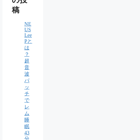
の投
稿
NE
US
Lee
Pと
は
？
超
音
波
パ
ッ
チ
で
レ
ム
睡
眠
43
分