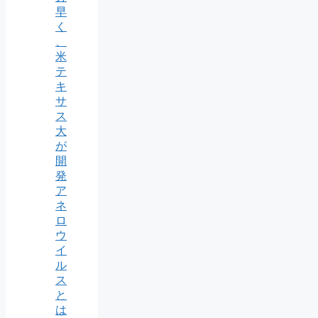
早
く
、
米
テ
キ
サ
ス
大
が
開
発
ア
ネ
ロ
ウ
イ
ル
ス
と
は