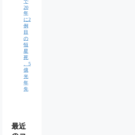
で
20
年
に2
例
目
の
恒
星
死
、5
億
光
年
先
最近