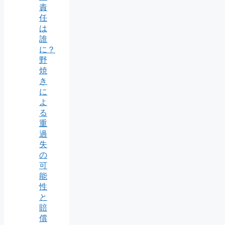
責
任
は
誰
に？
野
焼
き
に
よ
る
重
過
失
の
可
能
性
と
賠
償