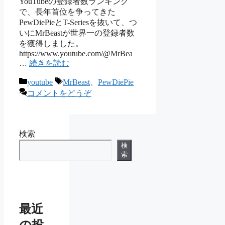
YouTubeの登録者数ランキング
で、長年首位を争ってきた
PewDiePieとT-Seriesを抜いて、つ
いにMrBeastが世界一の登録者数
を獲得しました。
https://www.youtube.com/@MrBea
…
続きを読む
カ
タ
youtube
MrBeast
、
PewDiePie
テ
グ
コメントをどうぞ
ゴ
リ
ー
検索
検
索
最近