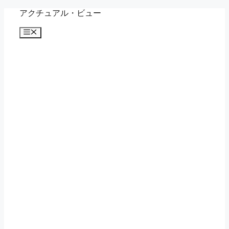
コ
アクチュアル・ビュー
ン
メ
テ
ニ
ン
ュ
ツ
ー
へ
ス
キ
ッ
プ