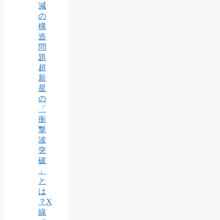
減
の
構
造
問
題
超
新
星
の
「
衝
撃
波
突
破
」
と
は
？X
線