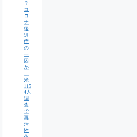
？
コ
ロ
ナ
後
遺
症
の
一
因
か
、
米
115
4人
調
査
で
再
活
性
化