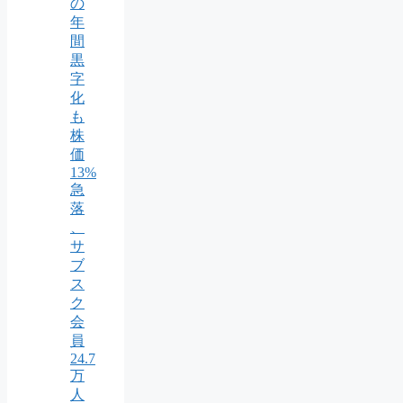
の
年
間
黒
字
化
も
株
価
13%
急
落
、
サ
ブ
ス
ク
会
員
24.7
万
人