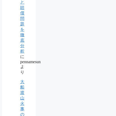
と
賠
償
問
題
を
徹
底
分
析
に
pennamesun
よ
り
大
船
渡
山
火
事
の