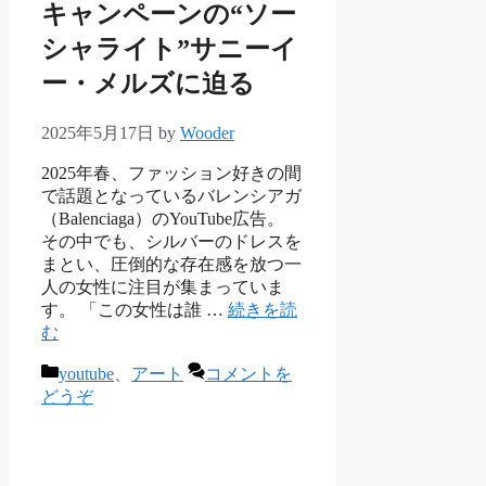
キャンペーンの“ソー
シャライト”サニーイ
ー・メルズに迫る
2025年5月17日
by
Wooder
2025年春、ファッション好きの間
で話題となっているバレンシアガ
（Balenciaga）のYouTube広告。
その中でも、シルバーのドレスを
まとい、圧倒的な存在感を放つ一
人の女性に注目が集まっていま
す。 「この女性は誰 …
続きを読
む
カ
youtube
、
アート
コメントを
テ
どうぞ
ゴ
リ
ー