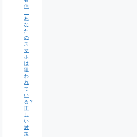
信
―
あ
な
た
の
ス
マ
ホ
は
狙
わ
れ
て
い
る？
正
し
い
対
策