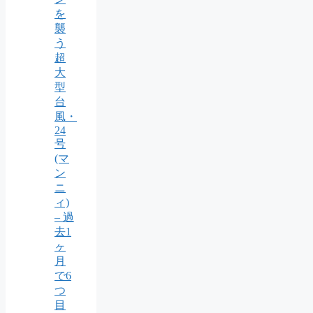
を
襲
う
超
大
型
台
風・
24
号
(マ
ン
ニ
ィ)
– 過
去1
ヶ
月
で6
つ
目