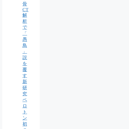
骨
CT
解
析
で
「
愚
鳥
」
説
を
覆
す
新
研
究
ペ
ロ
ト
ン
初