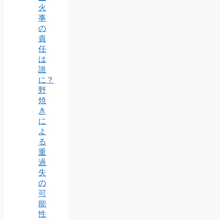
火
事
の
責
任
は
誰
に？
野
焼
き
に
よ
る
重
過
失
の
可
能
性