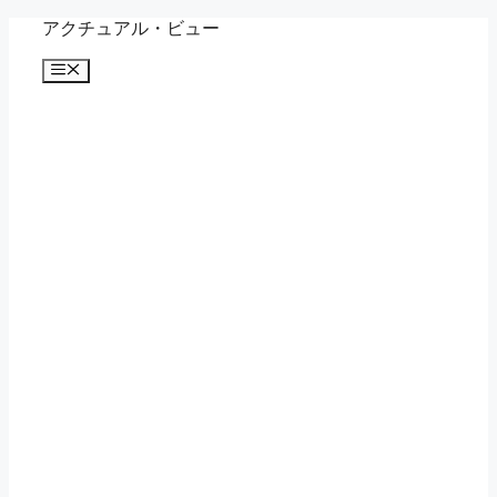
コ
アクチュアル・ビュー
ン
メ
テ
ニ
ン
ュ
ツ
ー
へ
ス
キ
ッ
プ