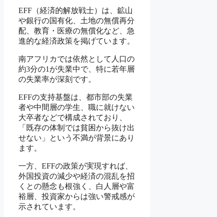
EFF（経済的解放戦士）は、鉱山
や銀行の国有化、土地の無償再分
配、教育・医療の無償化など、急
進的な経済政策を掲げています。
南アフリカでは依然として人口の
約3分の1が失業中で、特に若年層
の失業率が深刻です。
EFFの支持基盤は、都市部の失業
者や中間層の学生、職に就けない
大卒者などで構成されており、
「既存の体制では貧困から抜け出
せない」という不満が背景にあり
ます。
一方、EFFの政策が実現すれば、
外国投資の減少や経済の混乱を招
くとの懸念も根強く、白人層や富
裕層、投資家からは強い警戒感が
示されています。