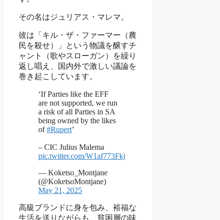
その名はジュリアス・マレマ。
彼は「キル・ザ・ファーマー（農
民を殺せ）」という物議を醸すチ
ャント（歌やスローガン）を繰り
返し唱え、国内外で激しい議論を
巻き起こしています。
‘If Parties like the EFF
are not supported, we run
a risk of all Parties in SA
being owned by the likes
of
#Rupert
’
– CIC Julius Malema
pic.twitter.com/W1af773Fkj
— Koketso_Montjane
(@KoketsoMontjane)
May 21, 2025
高級ブランドに身を包み、裕福な
生活を送りながらも、貧困層の味