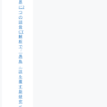
界
に2
つ
の
頭
骨
CT
解
析
で
「
愚
鳥
」
説
を
覆
す
新
研
究
ペ