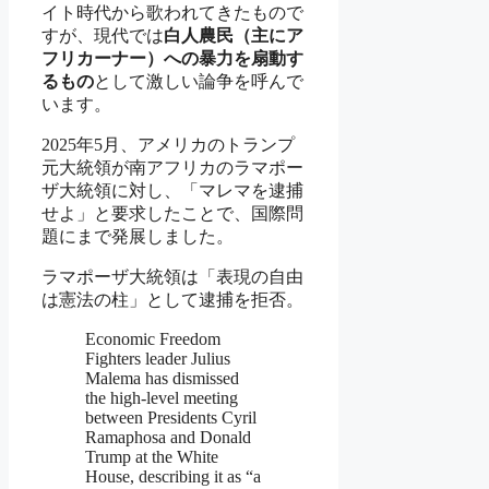
イト時代から歌われてきたもので
すが、現代では
白人農民（主にア
フリカーナー）への暴力を扇動す
るもの
として激しい論争を呼んで
います。
2025年5月、アメリカのトランプ
元大統領が南アフリカのラマポー
ザ大統領に対し、「マレマを逮捕
せよ」と要求したことで、国際問
題にまで発展しました。
ラマポーザ大統領は「表現の自由
は憲法の柱」として逮捕を拒否。
Economic Freedom
Fighters leader Julius
Malema has dismissed
the high-level meeting
between Presidents Cyril
Ramaphosa and Donald
Trump at the White
House, describing it as “a