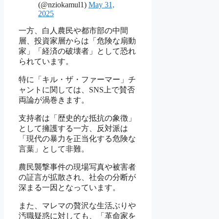
(@nziokamul1)
May 31,
2025
一方、白人農民や都市部の中間
層、投資家層からは「危険な扇動
家」「経済の破壊者」として恐れ
られています。
特に「キル・ザ・ファーマー」チ
ャントに関しては、SNS上で賛否
両論が渦巻きます。
支持者は「歴史的な抵抗の象徴」
として擁護する一方、反対派は
「現代の暴力を正当化する危険な
言葉」として非難。
農民襲撃事件の現場写真や被害者
の証言が拡散され、社会の分断が
深まる一因となっています。
また、マレマの贅沢な生活ぶりや
汚職疑惑に対しても、「革命家を