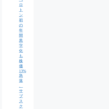
ロ
ト
ン
初
の
年
間
黒
字
化
も
株
価
13%
急
落
、
サ
ブ
ス
ク