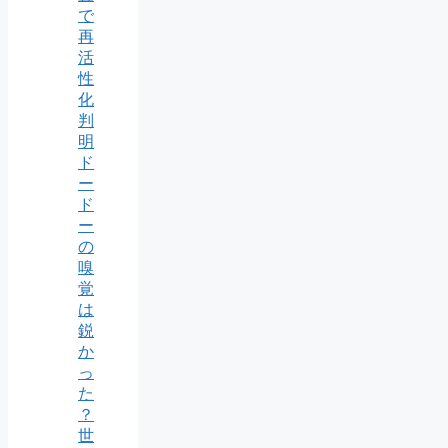
で
再
活
性
化
判
明
ド
ー
ド
ー
の
嗅
覚
は
鋭
か
っ
た
？
世