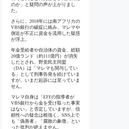
のか」と疑問の声が上がりまし
た。
さらに、2018年には南アフリカの
VBS銀行の破綻に絡み、マレマや
側近が不正に資金を流用した疑惑
が浮上。
年金受給者や自治体の資金、総額
20億ランド（約111億円）が消失
したとされ、野党民主同盟
（DA）は「マレマも関与してい
る」として刑事告発を続けていま
すが、いまだ起訴には至っていま
せん。
マレマ自身は「EFFの指導者が
VBS銀行から金を受け取った事実
はない」と否定していますが、信
頼性への疑念は根強く、SNS上で
も「偽善者」「腐敗の象徴」とい
った批判が絶えません。