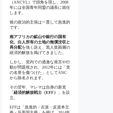
（ANCYL）で頭角を現し、2008
年には全国青年同盟の議長に就任
します。
彼の政治的主張は一貫して急進的
です。
南アフリカの鉱山や銀行の国有
化、白人所有の土地の無償没収と
再分配
を強く訴え、黒人貧困層の
経済的解放を掲げてきました。
しかし、党内での過激な発言や行
動が問題視され、2012年には「党
の名誉を傷つけた」としてANC
から除名されます。
その翌年、マレマは自身の新党
「
経済的解放戦士（EFF）
」を設
立。
EFFは「急進的・左派・反資本主
義・反帝国主義」を掲げ、2014年