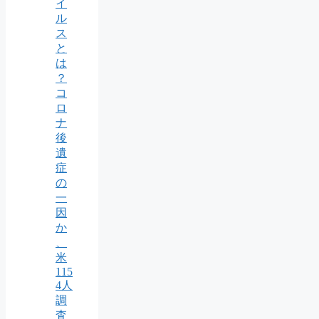
イ
ル
ス
と
は
？
コ
ロ
ナ
後
遺
症
の
一
因
か
、
米
115
4人
調
査