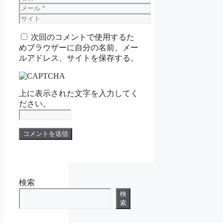
前
メ
ー
サ
ル
イ
次回のコメントで使用するた
ト
めブラウザーに自分の名前、メー
ルアドレス、サイトを保存する。
上に表示された文字を入力してく
ださい。
検索
検
索