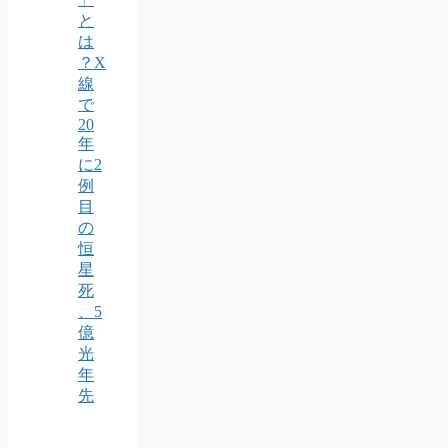
と
は
？X
線
で
20
年
に2
例
目
の
恒
星
死
、5
億
光
年
先