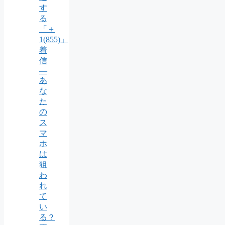
す
る
「＋
1(855)」
着
信
―
あ
な
た
の
ス
マ
ホ
は
狙
わ
れ
て
い
る？