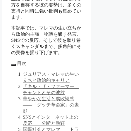
方を自称する彼の姿勢は、多くの
支持と同時に強い批判も集めてい
ます。
本記事では、マレマの生い立ちか
ら政治的主張、物議を醸す発言、
SNSでの反応、そして彼を取り巻
くスキャンダルまで、多角的にそ
の実像を掘り下げます。
目次
ジュリアス・マレマの生い
立ちと政治的キャリア
「キル・ザ・ファーマー」
チャントとその波紋
華やかな生活と腐敗疑惑
——「グッチ革命家」の素
顔
SNSとインターネット上の
反応——分断と熱狂
国際社会とマレマ——トラ