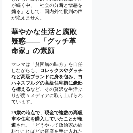
が続く中、「社会の分断と憎悪を
煽る」として、国内外で批判の声
が絶えません。
華やかな生活と腐敗
疑惑——「グッチ革
命家」の素顔
マレマは「貧困層の味方」を自任
しながらも、
ロレックスやグッチ
など高級ブランドに身を包み、ヨ
ハネスブルグの高級住宅街に豪邸
を構える
など、その贅沢な生活ぶ
りが度々メディアに取り上げられ
ています。
29歳の時点で、現金で複数の高級
車や住宅を購入していたことが報
道
され、「どうやって政治家の給
料でこれほどの資産を手に入れた