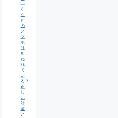
―
あ
な
た
の
ス
マ
ホ
は
狙
わ
れ
て
い
る？
正
し
い
対
策
と