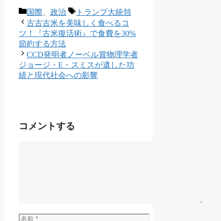
カ
タ
国際
、
政治
トランプ大統領
テ
グ
古古古米を美味しく食べるコ
ゴ
ツ！『古米復活術』で食費を30%
リ
節約する方法
ー
CCD発明者ノーベル賞物理学者
ジョージ・E・スミスが遺した功
績と現代社会への影響
コメントする
コ
メ
ン
ト
名