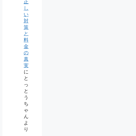
正
し
い
対
策
と
料
金
の
真
実
に
と
っ
と
う
ち
ゃ
ん
よ
り