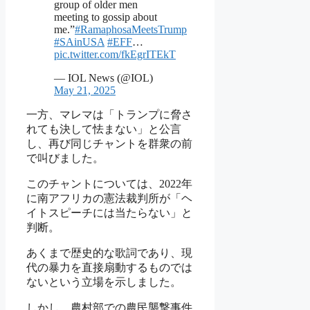
group of older men
meeting to gossip about
me.”
#RamaphosaMeetsTrump
#SAinUSA
#EFF
…
pic.twitter.com/fkEgrITEkT
— IOL News (@IOL)
May 21, 2025
一方、マレマは「トランプに脅さ
れても決して怯まない」と公言
し、再び同じチャントを群衆の前
で叫びました。
このチャントについては、2022年
に南アフリカの憲法裁判所が「ヘ
イトスピーチには当たらない」と
判断。
あくまで歴史的な歌詞であり、現
代の暴力を直接扇動するものでは
ないという立場を示しました。
しかし、農村部での農民襲撃事件