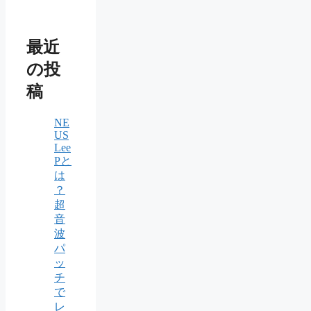
最近
の投
稿
NE
US
Lee
Pと
は
？
超
音
波
パ
ッ
チ
で
レ