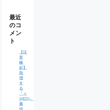
最近
のコ
メン
ト
【注
意
喚
起】
急
増
す
る
「＋
1(855)」
着
信