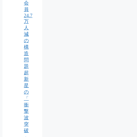
会
員
24.7
万
人
減
の
構
造
問
題
超
新
星
の
「
衝
撃
波
突
破
」