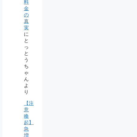
料
金
の
真
実
に
と
っ
と
う
ち
ゃ
ん
よ
り
【注
意
喚
起】
急
増