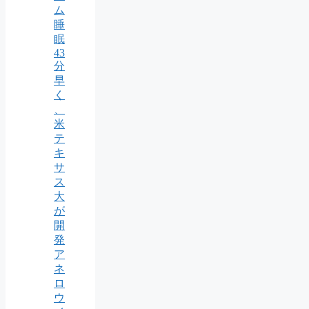
ム
睡
眠
43
分
早
く
、
米
テ
キ
サ
ス
大
が
開
発
ア
ネ
ロ
ウ