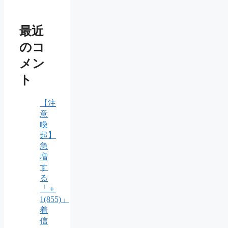
最近
のコ
メン
ト
【注
意
喚
起】
急
増
す
る
「＋
1(855)」
着
信