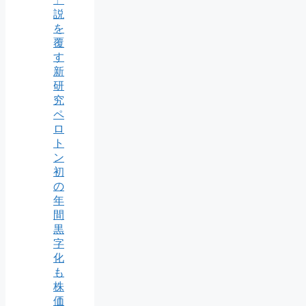
説
を
覆
す
新
研
究
ペ
ロ
ト
ン
初
の
年
間
黒
字
化
も
株
価