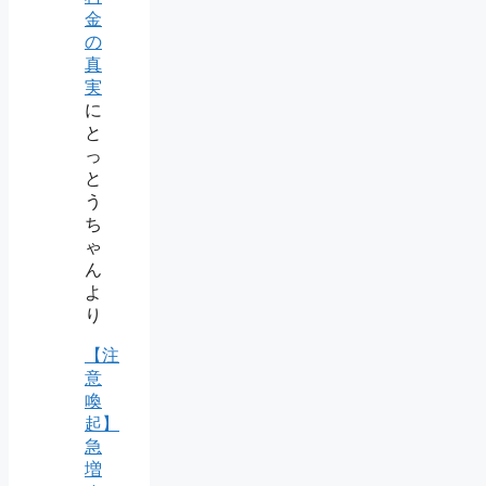
金
の
真
実
に
と
っ
と
う
ち
ゃ
ん
よ
り
【注
意
喚
起】
急
増