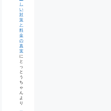
し
い
対
策
と
料
金
の
真
実
に
と
っ
と
う
ち
ゃ
ん
よ
り