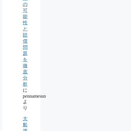
の
可
能
性
と
賠
償
問
題
を
徹
底
分
析
に
pennamesun
よ
り
大
船
渡