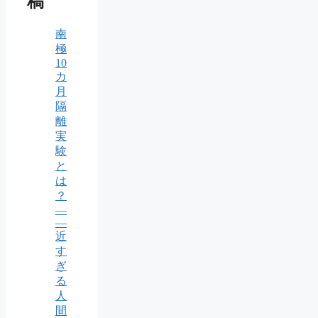
稿
南
極
10
カ
月
隔
離
実
験
と
は
？
—
—
近
す
ぎ
る
人
間