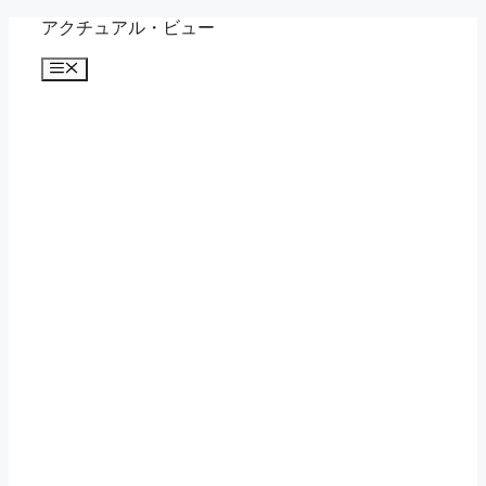
コ
アクチュアル・ビュー
ン
メ
テ
ニ
ン
ュ
ツ
ー
へ
ス
キ
ッ
プ