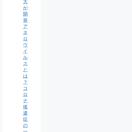
大
が
開
発
ア
ネ
ロ
ウ
イ
ル
ス
と
は
？
コ
ロ
ナ
後
遺
症
の
一