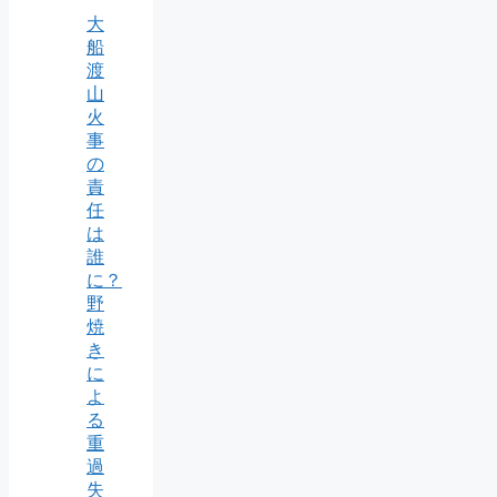
大
船
渡
山
火
事
の
責
任
は
誰
に？
野
焼
き
に
よ
る
重
過
失