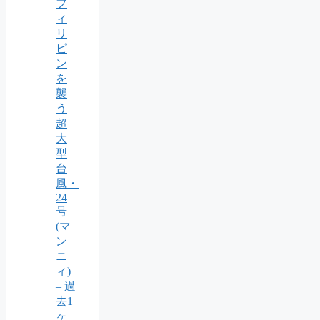
フ
ィ
リ
ピ
ン
を
襲
う
超
大
型
台
風・
24
号
(マ
ン
ニ
ィ)
– 過
去1
ヶ