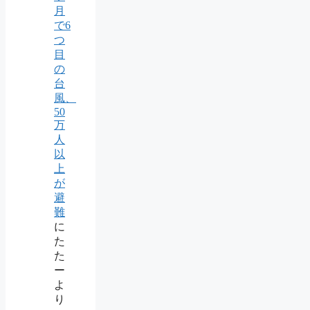
月
で6
つ
目
の
台
風、
50
万
人
以
上
が
避
難
に
た
た
ー
よ
り