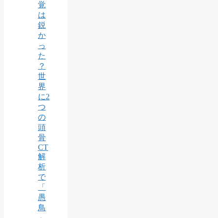
覚
は
鋭
か
っ
た
？
世
界
に2
つ
の
頭
骨
CT
解
析
で
「
愚
鳥
」