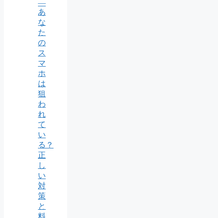
―
あ
な
た
の
ス
マ
ホ
は
狙
わ
れ
て
い
る？
正
し
い
対
策
と
料