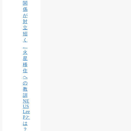
関
係
が
対
立
招
く
、
火
星
移
住
へ
の
教
訓
NE
US
Lee
Pと
は
？