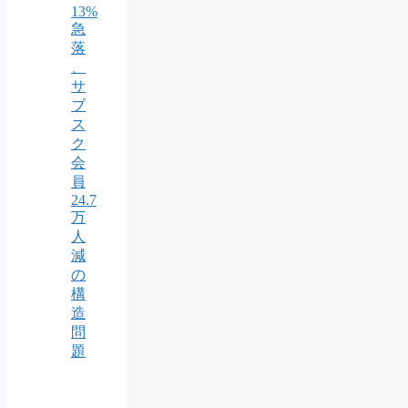
13%
急
落
、
サ
ブ
ス
ク
会
員
24.7
万
人
減
の
構
造
問
題