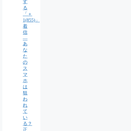
す
る
「＋
1(855)」
着
信
―
あ
な
た
の
ス
マ
ホ
は
狙
わ
れ
て
い
る？
正