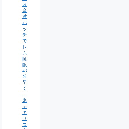
超
音
波
パ
ッ
チ
で
レ
ム
睡
眠
43
分
早
く
、
米
テ
キ
サ
ス