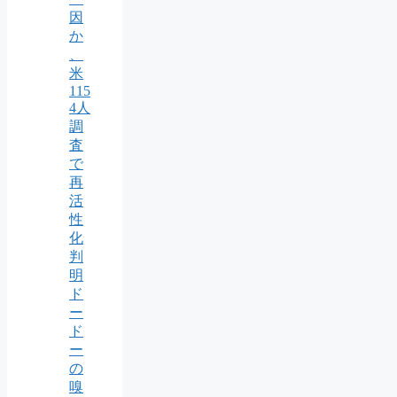
因
か
、
米
115
4人
調
査
で
再
活
性
化
判
明
ド
ー
ド
ー
の
嗅