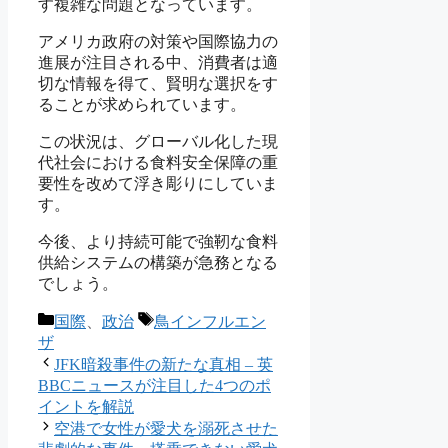
す複雑な問題となっています。
アメリカ政府の対策や国際協力の
進展が注目される中、消費者は適
切な情報を得て、賢明な選択をす
ることが求められています。
この状況は、グローバル化した現
代社会における食料安全保障の重
要性を改めて浮き彫りにしていま
す。
今後、より持続可能で強靭な食料
供給システムの構築が急務となる
でしょう。
カ
タ
国際
、
政治
鳥インフルエン
テ
グ
ザ
ゴ
JFK暗殺事件の新たな真相 – 英
リ
BBCニュースが注目した4つのポ
ー
イントを解説
空港で女性が愛犬を溺死させた