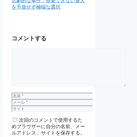
悲劇的な事件 – 搭乗できない愛犬
を手放せず極端な選択
コメントする
コ
メ
ン
ト
名
前
メ
ー
サ
ル
イ
次回のコメントで使用するた
ト
めブラウザーに自分の名前、メー
ルアドレス、サイトを保存する。