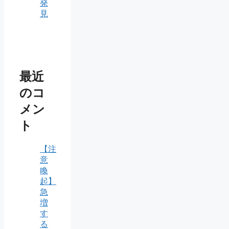
発
見
最近
のコ
メン
ト
【注
意
喚
起】
急
増
す
る