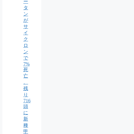
ー
タ
ン
が
サ
イ
ク
ロ
ン
で
7%
死
亡
、
残
り
716
頭
に
新
種
甲