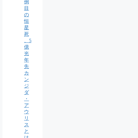
例
目
の
恒
星
死
、5
億
光
年
先
カ
ン
ジ
ダ
・
ア
ウ
リ
ス
と
は