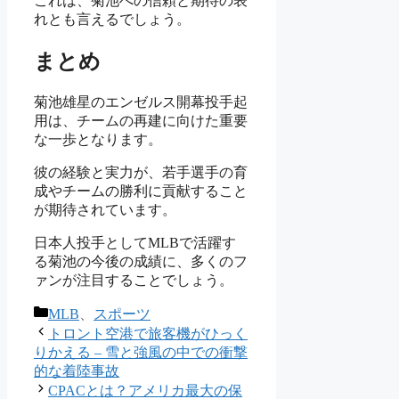
これは、菊池への信頼と期待の表
れとも言えるでしょう。
まとめ
菊池雄星のエンゼルス開幕投手起
用は、チームの再建に向けた重要
な一歩となります。
彼の経験と実力が、若手選手の育
成やチームの勝利に貢献すること
が期待されています。
日本人投手としてMLBで活躍す
る菊池の今後の成績に、多くのフ
ァンが注目することでしょう。
カ
MLB
、
スポーツ
テ
トロント空港で旅客機がひっく
ゴ
りかえる – 雪と強風の中での衝撃
リ
的な着陸事故
ー
CPACとは？アメリカ最大の保