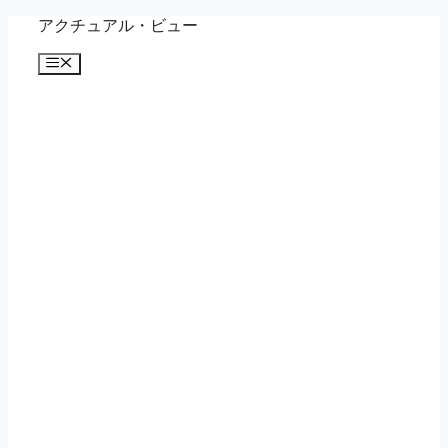
コ
アクチュアル・ビュー
ン
メ
テ
ニ
ン
ュ
ツ
ー
へ
ス
キ
ッ
プ