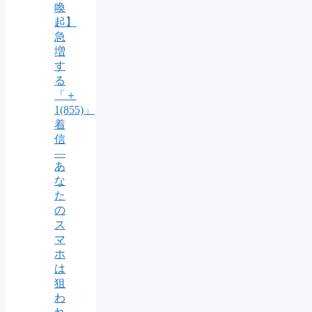
喚
起】
急
増
す
る
「＋
1(855)」
着
信
―
あ
な
た
の
ス
マ
ホ
は
狙
わ