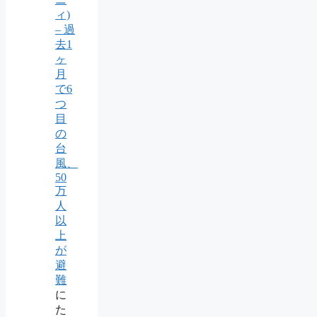
ィ)
– 過
去1
ヶ
月
で6
つ
目
の
台
風、
50
万
人
以
上
が
避
難
に
た