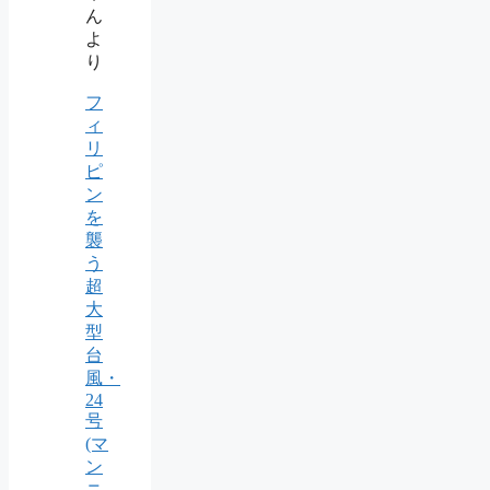
ん
よ
り
フ
ィ
リ
ピ
ン
を
襲
う
超
大
型
台
風・
24
号
(マ
ン
ニ