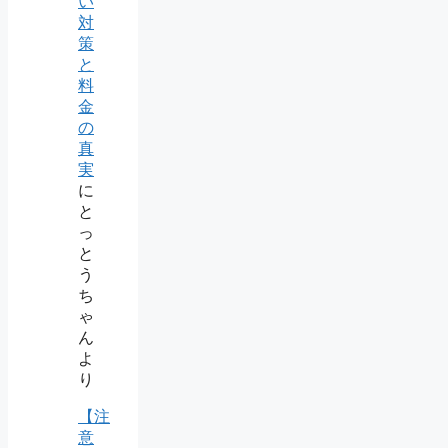
い
対
策
と
料
金
の
真
実
に
と
っ
と
う
ち
ゃ
ん
よ
り
【注
意