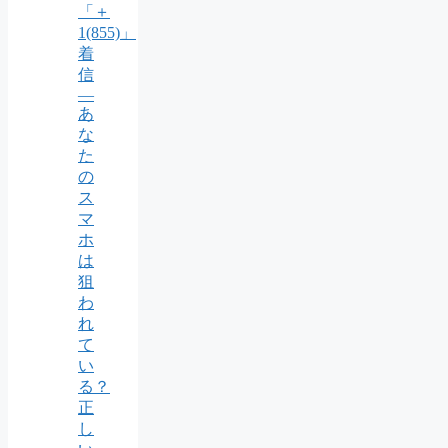
「＋
1(855)」
着
信
―
あ
な
た
の
ス
マ
ホ
は
狙
わ
れ
て
い
る？
正
し