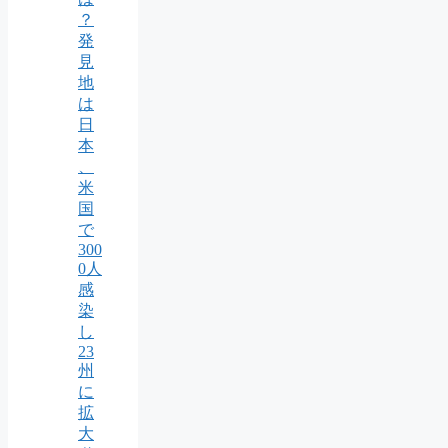
？
発
見
地
は
日
本
、
米
国
で
300
0人
感
染
し
23
州
に
拡
大