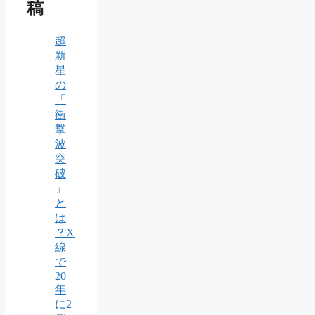
稿
超
新
星
の
「
衝
撃
波
突
破
」
と
は
？X
線
で
20
年
に2