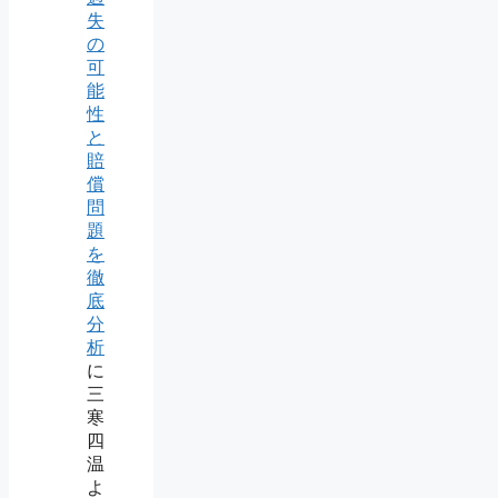
失
の
可
能
性
と
賠
償
問
題
を
徹
底
分
析
に
三
寒
四
温
よ