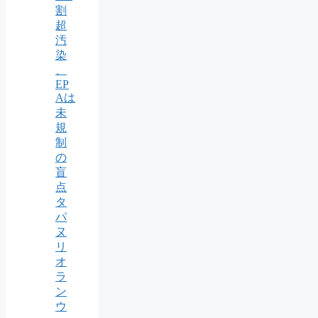
割
超
汚
染
、
EP
Aは
未
規
制
の
盲
点
タ
パ
ヌ
リ
オ
ラ
ン
ウ