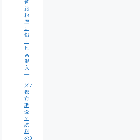
道
路
粉
塵
に
鉛
・
ヒ
素
混
入
—
—
米7
都
市
調
査
で
試
料
の3