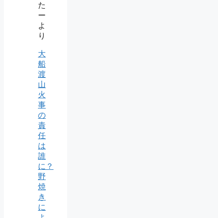
た
ー
よ
り
大
船
渡
山
火
事
の
責
任
は
誰
に？
野
焼
き
に
よ