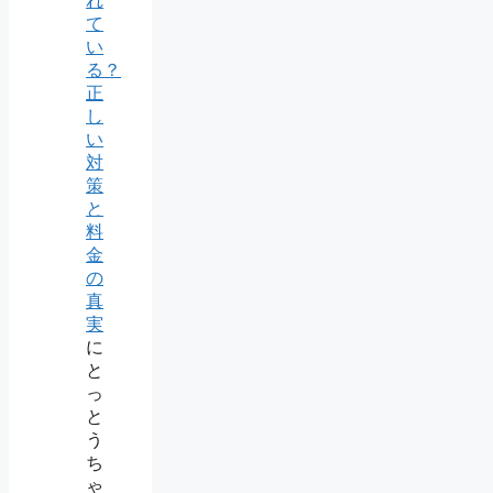
れ
て
い
る？
正
し
い
対
策
と
料
金
の
真
実
に
と
っ
と
う
ち
ゃ