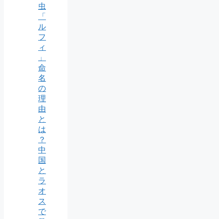
虫
「
ル
フ
ィ
」
命
名
の
理
由
と
は
？
中
国
と
ラ
オ
ス
で