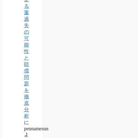
る
重
過
失
の
可
能
性
と
賠
償
問
題
を
徹
底
分
析
に
pennamesun
よ