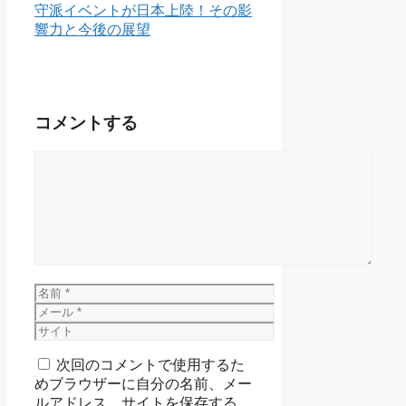
守派イベントが日本上陸！その影
響力と今後の展望
コメントする
コ
メ
ン
ト
名
前
メ
ー
サ
ル
イ
次回のコメントで使用するた
ト
めブラウザーに自分の名前、メー
ルアドレス、サイトを保存する。