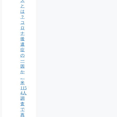
ス
と
は
？
コ
ロ
ナ
後
遺
症
の
一
因
か
、
米
115
4人
調
査
で
再