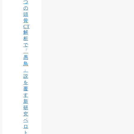
つ
の
頭
骨
CT
解
析
で
「
愚
鳥
」
説
を
覆
す
新
研
究
ペ
ロ
ト