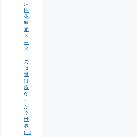
活
性
化
判
明
ド
ー
ド
ー
の
嗅
覚
は
鋭
か
っ
た
？
世
界
に2