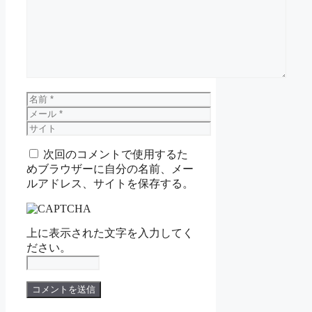
メ
ン
ト
名
前
メ
ー
サ
ル
イ
次回のコメントで使用するた
ト
めブラウザーに自分の名前、メー
ルアドレス、サイトを保存する。
上に表示された文字を入力してく
ださい。