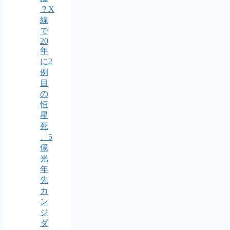
？X
線
で
20
年
に2
例
目
の
恒
星
死
、5
億
光
年
先
カ
ン
ジ
ダ