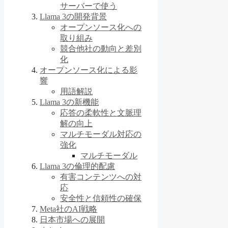
サーバーで使う
Llama 3の開発背景
オープンソース化への
取り組み
競合他社の動向と差別
化
オープンソース化による影
響
用語解説
Llama 3の新機能
応答の柔軟性と文脈理
解の向上
マルチモーダル対応の
強化
マルチモーダル
Llama 3の倫理的配慮
有害コンテンツへの対
応
安全性と信頼性の確保
Meta社のAI戦略
日本市場への展開