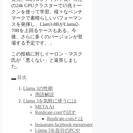
の24k GPUクラスターで15兆トー
クンを使って学習。様々なベンチ
マークで素晴らしいパフォーマン
スを発揮し、Llam3-8BがLlama2-
70Bを上回るケースもある。今
後、さらに多くのバージョンが登
場する予定です。」
この投稿に対しイーロン・マスク
氏が「悪くない」と返答しまし
た。
目次
Llama 3の性能
用語解説
Llama 3を気軽に使うには
META AI
Replicate.comで試す
Replicate.comとは
Instagram,facebook,messenger
Llama 3を自分のPCや