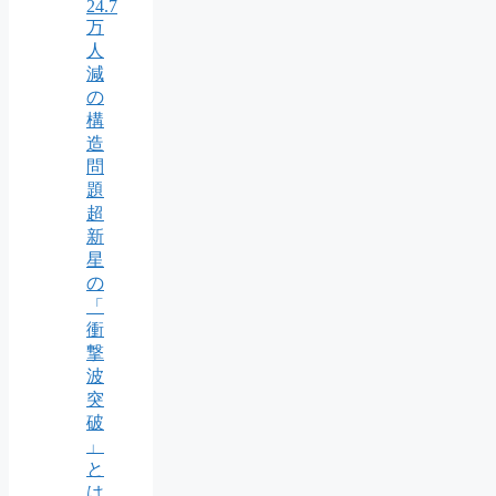
24.7
万
人
減
の
構
造
問
題
超
新
星
の
「
衝
撃
波
突
破
」
と
は