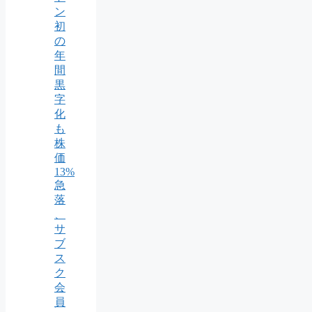
ン
初
の
年
間
黒
字
化
も
株
価
13%
急
落
、
サ
ブ
ス
ク
会
員