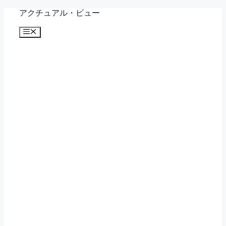
コ
アクチュアル・ビュー
ン
メ
テ
ニ
ン
ュ
ツ
ー
へ
ス
キ
ッ
プ