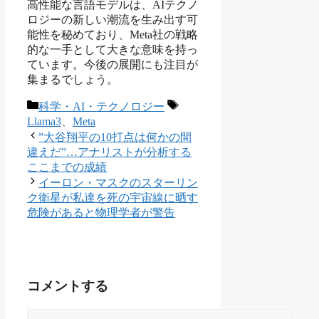
高性能な言語モデルは、AIテクノ
ロジーの新しい潮流を生み出す可
能性を秘めており、Meta社の戦略
的な一手として大きな意味を持っ
ています。今後の展開にも注目が
集まるでしょう。
カ
タ
科学・AI・テクノロジー
テ
グ
Llama3
、
Meta
ゴ
”大谷翔平の10打点は何かの間
リ
違えだ”…アナリストが分析する
ー
ここまでの成績
イーロン・マスクのスターリン
ク衛星が私達を死の宇宙線に晒す
危険があると物理学者が警告
コメントする
コ