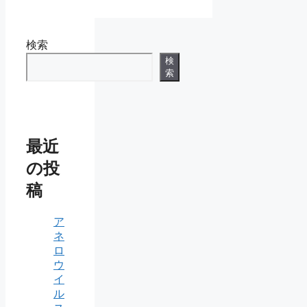
検索
検
索
最近
の投
稿
ア
ネ
ロ
ウ
イ
ル