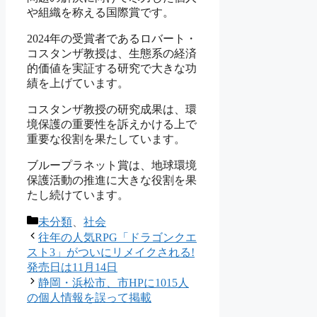
や組織を称える国際賞です。
2024年の受賞者であるロバート・
コスタンザ教授は、生態系の経済
的価値を実証する研究で大きな功
績を上げています。
コスタンザ教授の研究成果は、環
境保護の重要性を訴えかける上で
重要な役割を果たしています。
ブループラネット賞は、地球環境
保護活動の推進に大きな役割を果
たし続けています。
カ
未分類
、
社会
テ
往年の人気RPG「ドラゴンクエ
ゴ
スト3」がついにリメイクされる!
リ
発売日は11月14日
ー
静岡・浜松市、市HPに1015人
の個人情報を誤って掲載