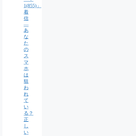
1(855)」
着
信
―
あ
な
た
の
ス
マ
ホ
は
狙
わ
れ
て
い
る？
正
し
い