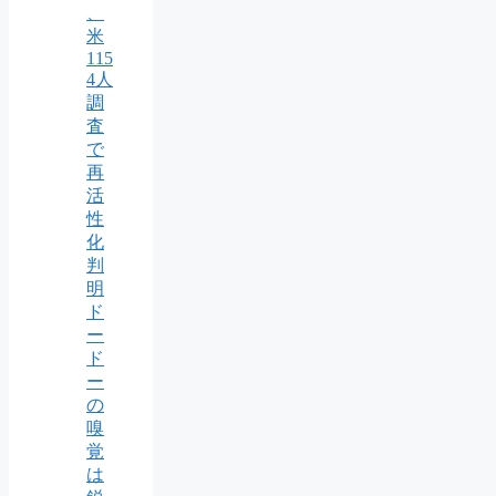
、
米
115
4人
調
査
で
再
活
性
化
判
明
ド
ー
ド
ー
の
嗅
覚
は