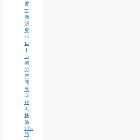
覆
す
新
研
究
ペ
ロ
ト
ン
初
の
年
間
黒
字
化
も
株
価
13%
急