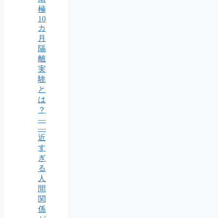
極
10
カ
月
隔
離
実
験
と
は
？
—
—
近
す
ぎ
る
人
間
関
係