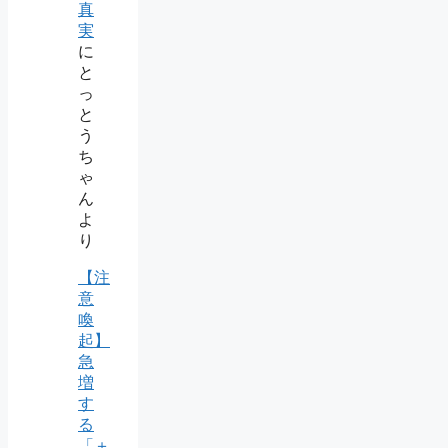
真
実
に
と
っ
と
う
ち
ゃ
ん
よ
り
【注
意
喚
起】
急
増
す
る
「＋