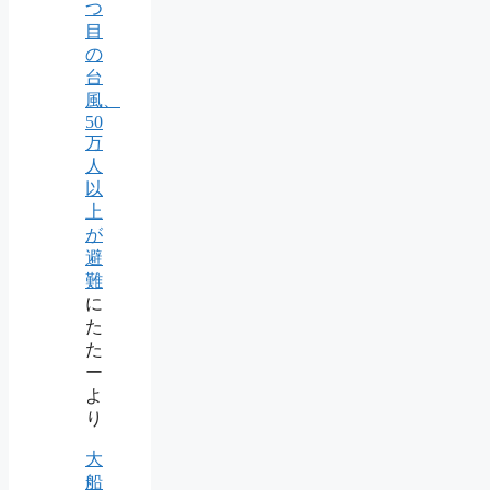
つ
目
の
台
風、
50
万
人
以
上
が
避
難
に
た
た
ー
よ
り
大
船