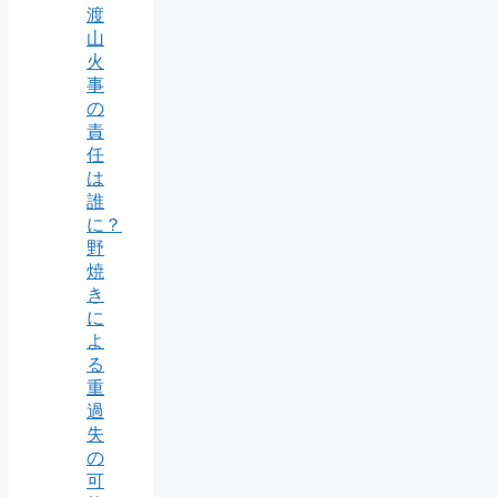
渡
山
火
事
の
責
任
は
誰
に？
野
焼
き
に
よ
る
重
過
失
の
可