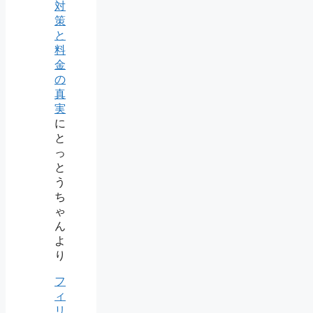
対
策
と
料
金
の
真
実
に
と
っ
と
う
ち
ゃ
ん
よ
り
フ
ィ
リ