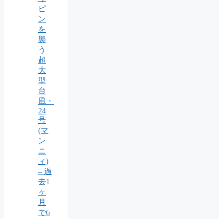
ピ
ン
を
襲
う
超
大
型
台
風・
24
号
(マ
ン
ニ
ィ)
– 過
去1
ヶ
月
で6