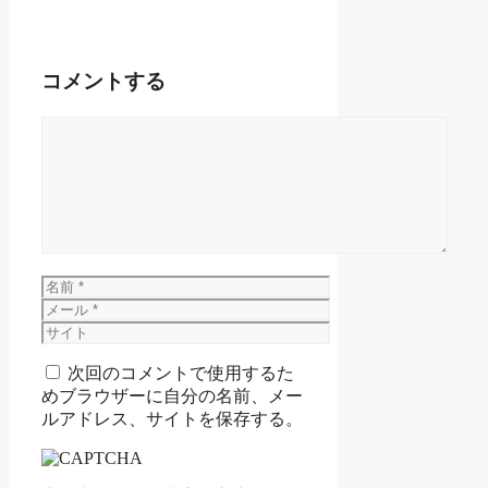
コメントする
コ
メ
ン
ト
名
前
メ
ー
サ
ル
イ
次回のコメントで使用するた
ト
めブラウザーに自分の名前、メー
ルアドレス、サイトを保存する。