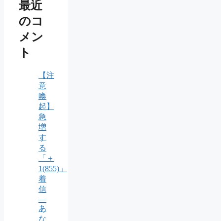
最近
のコ
メン
ト
【注
意
喚
起】
急
増
す
る
「＋
1(855)」
着
信
―
あ
な