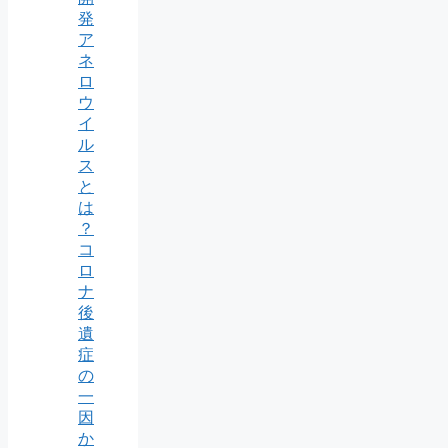
発
ア
ネ
ロ
ウ
イ
ル
ス
と
は
？
コ
ロ
ナ
後
遺
症
の
一
因
か