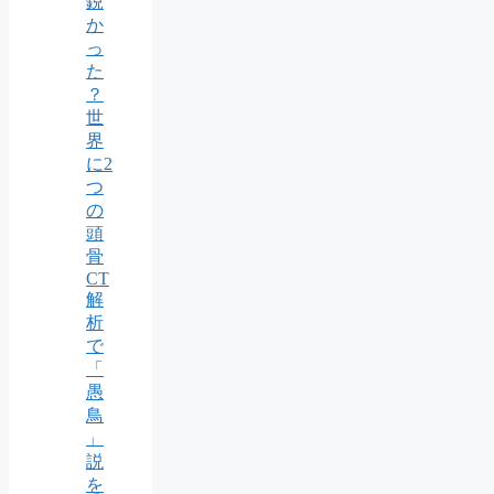
鋭
か
っ
た
？
世
界
に2
つ
の
頭
骨
CT
解
析
で
「
愚
鳥
」
説
を