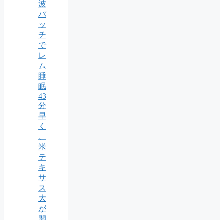
波
パ
ッ
チ
で
レ
ム
睡
眠
43
分
早
く
、
米
テ
キ
サ
ス
大
が
開