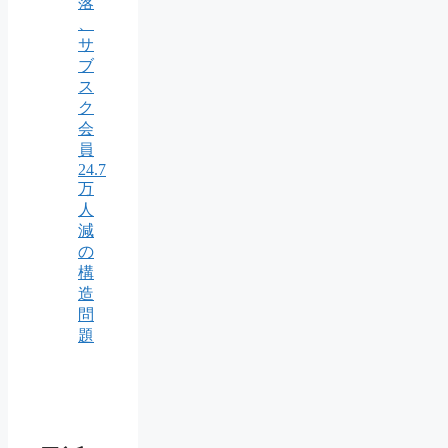
落
、
サ
ブ
ス
ク
会
員
24.7
万
人
減
の
構
造
問
題