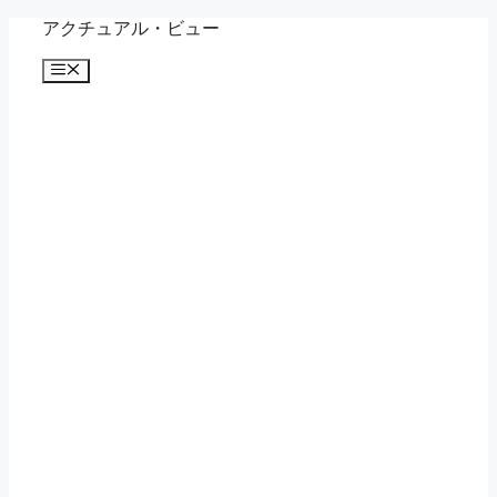
コ
アクチュアル・ビュー
ン
メ
テ
ニ
ン
ュ
ツ
ー
へ
ス
キ
ッ
プ