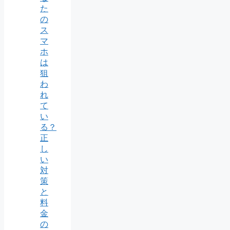
た
の
ス
マ
ホ
は
狙
わ
れ
て
い
る？
正
し
い
対
策
と
料
金
の