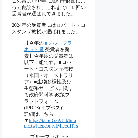
この賞は1992年に旭硝子財団によ
って創設され、これまでに33回の
受賞者が選ばれてきました。
2024年の受賞者にはロバート・コ
スタンザ教授が選ばれました。
【今年の
#ブループラ
ネット賞
受賞者を発
表】今年度の受賞者は
以下二組です。■ロバ
ート・コスタンザ教授
（米国・オーストラリ
ア）■生物多様性及び
生態系サービスに関す
る政府間科学-政策プ
ラットフォーム
(IPBES(イプベス))
詳細はこちら
▼
https://t.co/fGaAEiMnlo
pic.twitter.com/IIMieodHTs
— ブループラネット