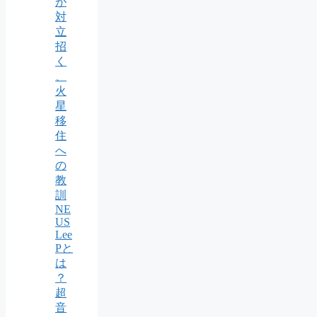
が
対
立
招
く
、
火
星
移
住
へ
の
教
訓
NE
US
Lee
Pと
は
？
超
音