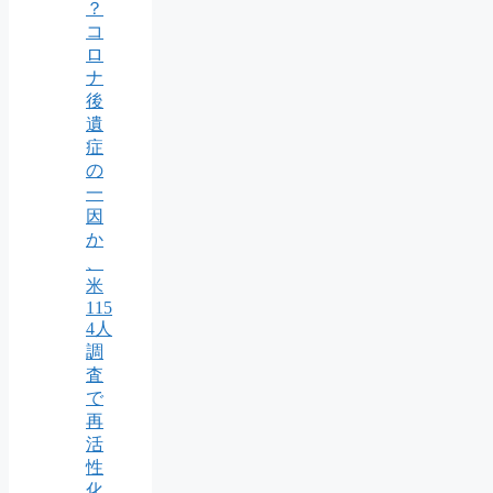
？
コ
ロ
ナ
後
遺
症
の
一
因
か
、
米
115
4人
調
査
で
再
活
性
化