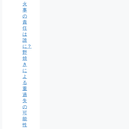
火
事
の
責
任
は
誰
に？
野
焼
き
に
よ
る
重
過
失
の
可
能
性