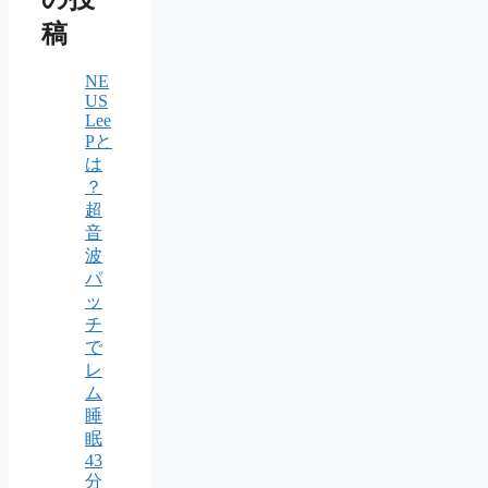
稿
NE
US
Lee
Pと
は
？
超
音
波
パ
ッ
チ
で
レ
ム
睡
眠
43
分