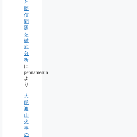
と
賠
償
問
題
を
徹
底
分
析
に
pennamesun
よ
り
大
船
渡
山
火
事
の