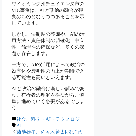
ワイオミング州チェイエンヌ市の
VIC事例は、AIと政治の融合が現
実のものとなりつつあることを示
しています。
しかし、法制度の整備や、AIの活
用方法・責任体制の明確化、中立
性・倫理性の確保など、多くの課
題が存在します。
一方で、AIの活用によって政治の
効率化や透明性の向上が期待でき
る可能性も高いといえます。
AIと政治の融合は新しい試みであ
り、有権者の理解を得ながら、慎
重に進めていく必要があるでしょ
う。
カ
社会
、
科学・AI・テクノロジー
テ
タ
AI
ゴ
グ
菊池雄星、佐々木麟太郎は”兄