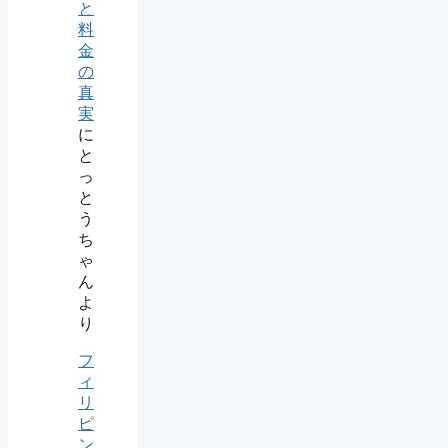
と
料
金
の
真
実
に
と
っ
と
う
ち
ゃ
ん
よ
り
フ
ィ
リ
ピ
ン