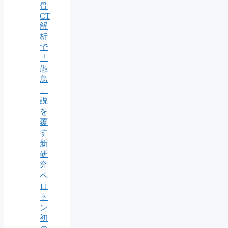
骨
CT
解
析
で
「
愚
鳥
」
説
を
覆
す
新
研
究
ペ
ロ
ト
ン
初