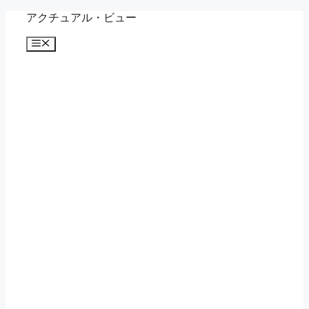
コ
アクチュアル・ビュー
ン
メ
テ
ニ
ン
ュ
ツ
ー
へ
ス
キ
ッ
プ