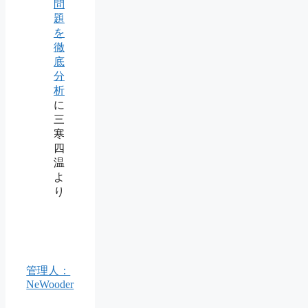
問
題
を
徹
底
分
析
に
三
寒
四
温
よ
り
管理人：
NeWooder