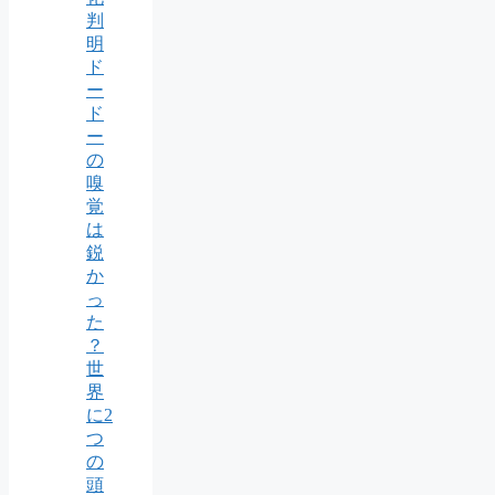
判
明
ド
ー
ド
ー
の
嗅
覚
は
鋭
か
っ
た
？
世
界
に2
つ
の
頭