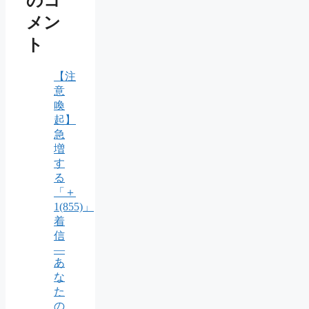
のコ
メン
ト
【注
意
喚
起】
急
増
す
る
「＋
1(855)」
着
信
―
あ
な
た
の