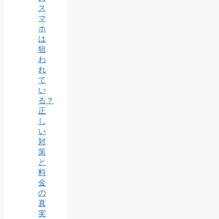
ス
マ
ホ
は
狙
わ
れ
て
い
る？
正
し
い
対
策
と
料
金
の
真
実