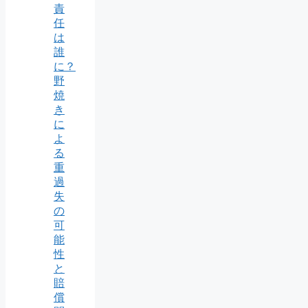
責
任
は
誰
に？
野
焼
き
に
よ
る
重
過
失
の
可
能
性
と
賠
償