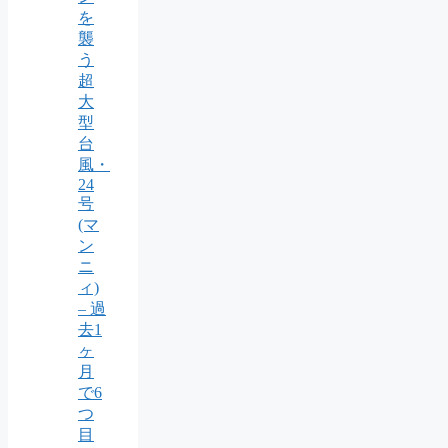
を
襲
う
超
大
型
台
風・
24
号
(マ
ン
ニ
ィ)
– 過
去1
ヶ
月
で6
つ
目