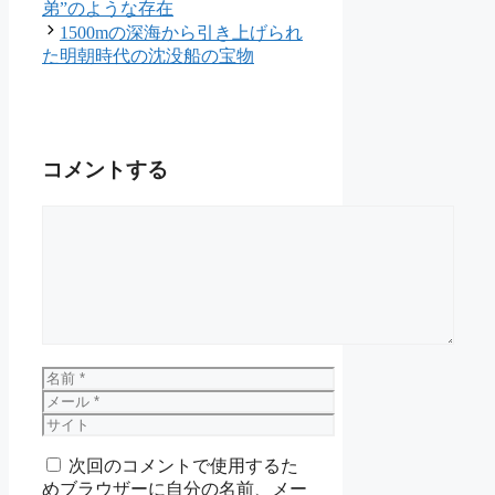
リ
弟”のような存在
ー
1500mの深海から引き上げられ
た明朝時代の沈没船の宝物
コメントする
コ
メ
ン
ト
名
前
メ
ー
サ
ル
イ
次回のコメントで使用するた
ト
めブラウザーに自分の名前、メー