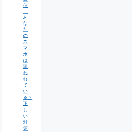
信
―
あ
な
た
の
ス
マ
ホ
は
狙
わ
れ
て
い
る？
正
し
い
対
策