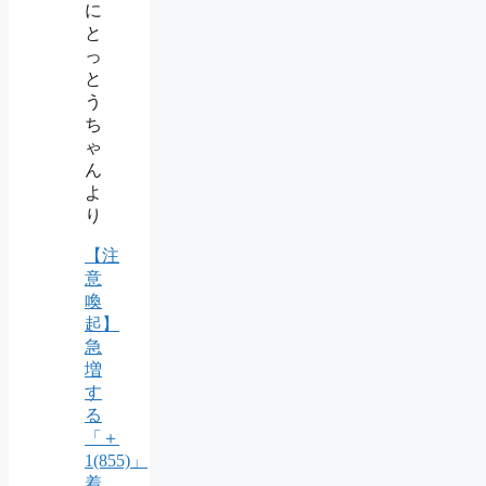
に
と
っ
と
う
ち
ゃ
ん
よ
り
【注
意
喚
起】
急
増
す
る
「＋
1(855)」
着