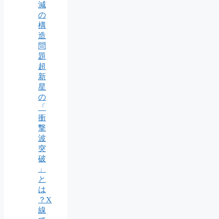
減
の
構
造
問
題
超
新
星
の
「
衝
撃
波
突
破
」
と
は
？X
線