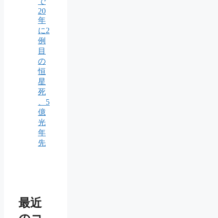
で
20
年
に2
例
目
の
恒
星
死
、5
億
光
年
先
最近