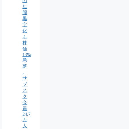
の
年
間
黒
字
化
も
株
価
13%
急
落
、
サ
ブ
ス
ク
会
員
24.7
万
人