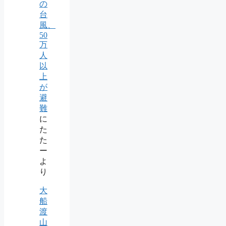
の
台
風、
50
万
人
以
上
が
避
難
に
た
た
ー
よ
り
大
船
渡
山